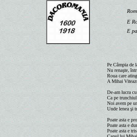
România
E Român
E patr
Pe Câmpia de la
Nu renaşte, într
Roua care atinge
A Mihai Viteazul
De-am lucra cu to
Ca pe trunchiul
Noi avem pe ume
Unde lenea şi tr
Poate asta e pro
Poate asta e dur
Poate asta e tri
Capul lui Mihai