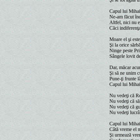
Capul lui Mihai 
Ne-am făcut înd
Altfel, nici nu 
Căci indiferenţa
Moare el şi este
Şi la orice sărb
Ninge peste Pri
Sângele lovit de
Dar, măcar acum
Şi să ne unim 
Pune-ţi frunte l
Capul lui Mihai
Nu vedeţi că Ro
Nu vedeţi că să
Nu vedeţi că gu
Nu vedeţi lucrâ
Capul lui Mihai 
Câtă vreme el n
Şi urmează vrem