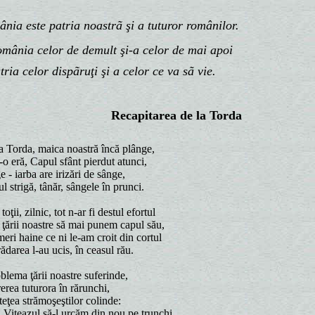
 este patria noastrã şi a tuturor românilor.
ia celor de demult şi-a celor de mai apoi
ia celor dispãruţi
şi a celor ce va sã vie.
Recapitarea de la Torda
 Torda, maica noastră încă plânge,
-o eră, Capul sfânt pierdut atunci,
 - iarba are irizări de sânge,
 strigă, tânăr, sângele în prunci.
ţii, zilnic, tot n-ar fi destul efortul
 ţării noastre să mai punem capul său,
ri haine ce ni le-am croit din cortul
ădarea l-au ucis, în ceasul rău.
blema ţării noastre suferinde,
erea tuturora în rărunchi,
steţea strămoşeştilor colinde:
 Viteazul să-l urcăm din nou pe trunchi.