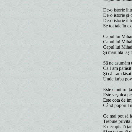
De-o istorie înt
De-o istorie şi
De-o istorie în
Se tot taie în e
Capul lui Mihai
Capul lui Mihai 
Capul lui Mihai
Şi mărunta laşit
Să ne asumăm tr
Că l-am părăsit 
Şi că l-am lăsa
Unde iarba poves
Este cimitirul ţă
Este veşnica pe
Este cota de i
Când poporul nu
Ce mai pot să f
Trebuie privită 
E decapitată ţar
Şi se tot agită 