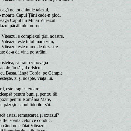
reagă ne tot chinuie talazul,
-o moarte Capul Ţării cade-n glod,
treagă Capul lui Mihai Viteazul
xtazul păcălitului norod.
 Viteazul e complexul ţării noastre,
Viteazul este titlul marii vini,
 Viteazul este nume de dezastre
ate de-a da vina pe străini.
isteţea, să trăim vinovăţia
acolo, în tăişul orişicui,
t cu Basta, lângă Torda, pe Câmpie
teşte, zi şi noapte, viaţa lui.
rii, este tragica eroare,
deapsă pentru buni şi pentru răi,
mpozit pentru România Mare,
 păzeşte capul liderilor săi.
acă astăzi remuşcarea şi extazul?
altfel soarta celor ce conduc,
a când ne e tăiat Viteazul
ulii împrejur de cuib de cuc.