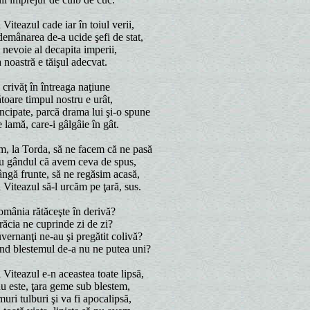
Viteazul cade iar în toiul verii,
emânarea de-a ucide şefi de stat,
e nevoie al decapita imperii,
 noastră e tăişul adecvat.
 crivăţ în întreaga naţiune
ătoare timpul nostru e urât,
ncipate, parcă drama lui şi-o spune
 lamă, care-i gâlgâie în gât.
, la Torda, să ne facem că ne pasă
cu gândul că avem ceva de spus,
ângă frunte, să ne regăsim acasă,
 Viteazul să-l urcăm pe ţară, sus.
mânia rătăceşte în derivă?
răcia ne cuprinde zi de zi?
vernanţi ne-au şi pregătit colivă?
nd blestemul de-a nu ne putea uni?
Viteazul e-n aceastea toate lipsă,
u este, ţara geme sub blestem,
uri tulburi şi va fi apocalipsă,