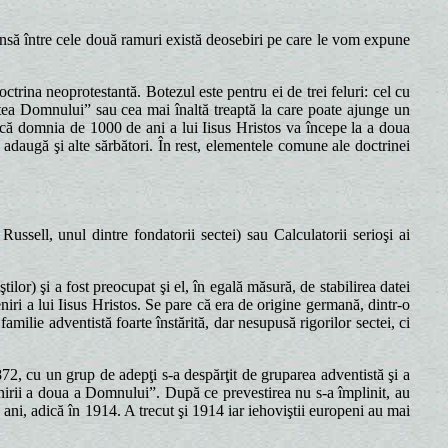
însă între cele două ramuri există deosebiri pe care le vom expune
rina neoprotestantă. Botezul este pentru ei de trei feluri: cel cu
rtea Domnului” sau cea mai înaltă treaptă la care poate ajunge un
 că domnia de 1000 de ani a lui Iisus Hristos va începe la a doua
adaugă şi alte sărbători. În rest, elementele comune ale doctrinei
ussell, unul dintre fondatorii sectei) sau Calculatorii serioşi ai
r) şi a fost preocupat şi el, în egală măsură, de stabilirea datei
eniri a lui Iisus Hristos. Se pare că era de origine germană, dintr-o
amilie adventistă foarte înstărită, dar nesupusă rigorilor sectei, ci
2, cu un grup de adepţi s-a despărţit de gruparea adventistă şi a
enirii a doua a Domnului”. După ce prevestirea nu s-a împlinit, au
ani, adică în 1914. A trecut şi 1914 iar iehoviştii europeni au mai