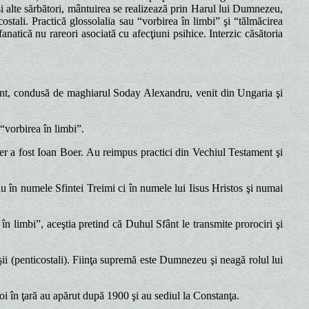
şi alte sărbători, mântuirea se realizează prin Harul lui Dumnezeu,
stali. Practică glossolalia sau “vorbirea în limbi” şi “tălmăcirea
natică nu rareori asociată cu afecţiuni psihice. Interzic căsătoria
.
nt, condusă de maghiarul Soday Alexandru, venit din Ungaria şi
“vorbirea în limbi”.
er a fost Ioan Boer. Au reimpus practici din Vechiul Testament şi
în numele Sfintei Treimi ci în numele lui Iisus Hristos şi numai
în limbi”, aceştia pretind că Duhul Sfânt le transmite prorociri şi
ii (penticostali). Fiinţa supremă este Dumnezeu şi neagă rolul lui
 în ţară au apărut după 1900 şi au sediul la Constanţa.