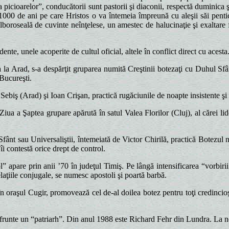
picioarelor”, conducătorii sunt pastorii şi diaconii, respectă duminica 
000 de ani pe care Hristos o va întemeia împreună cu aleşii săi pentico
boroseală de cuvinte neînţelese, un amestec de halucinaţie şi exaltare fa
nte, unele acoperite de cultul oficial, altele în conflict direct cu acesta
 Arad, s-a despărţit gruparea numită Creştinii botezaţi cu Duhul Sfâ
Bucureşti.
ş (Arad) şi Ioan Crişan, practică rugăciunile de noapte insistente şi 
a a Şaptea grupare apărută în satul Valea Florilor (Cluj), al cărei lid
sau Universaliştii, întemeiată de Victor Chirilă, practică Botezul nu 
îi contestă orice drept de control.
apare prin anii ’70 în judeţul Timiş. Pe lângă intensificarea “vorbirii 
relaţiile conjugale, se numesc apostoli şi poartă barbă.
n oraşul Cugir, promovează cel de-al doilea botez pentru toţi credincioş
runte un “patriarh”. Din anul 1988 este Richard Fehr din Lundra. La noi