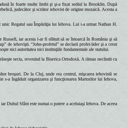
dusă în foarte multe limbi şi şi-a fixat sediul la Brooklin. După
elică, judecător şi scriitor iehovist de origine mozaică. Acesta a
t unic Regatul sau Împărăţia lui Iehova. Lui i-a urmat Nathan H.
ssell, iar acesta l-ar fi sfătuit să se întoarcă în România şi să
p” de iehovişti. “John-profetul” se declară profet-lider şi a cerut
şte nici autoritatea nici instituţiile fundamentale ale statului.
ăseşte secta, revenind la Biserica Ortodoxă. A rămas neclintit cu
tor broşuri. De la Cluj, unde era centrul, mişcarea iehovistă se
 s-a îngăduit organizarea şi funcţionarea Martorilor lui Iehova,
iar Duhul Sfânt este numai o putere a aceluiaşi Iehova. De aceea