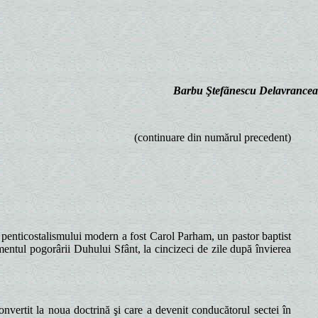
Barbu Ştefãnescu Delavrancea
(continuare din numărul precedent)
l penticostalismului modern a fost Carol Parham, un pastor baptist
ntul pogorârii Duhului Sfânt, la cincizeci de zile după învierea
vertit la noua doctrină şi care a devenit conducătorul sectei în