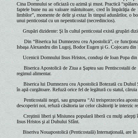
Cina Domnului se oficiază cu azimă şi must. Practică “spălarea 
faptele bune nu au valoare mântuitoare, cred în împărăţia de 1
limbilor”, momente de delir şi extaz în timpul adunărilor, o bol
unui penticostal cu un nepenticostal (necredincios).
Grupări dizidente: Şi în cultul penticostal există grupări dizide
Din “Biserica lui Dumnezeu cea Apostolică”, ce funcţiona la
Isbaşa Alexandru din Lugoj, Bodor Eugen şi G. Cojocaru din 
Ucenicii Domnului Iisus Hristos, conduşi de Ioan Popa din Sebi
Biserica Apostolică de Ziua a Şaptea sau Pentiscostalii de Ziu
regimul alimentar.
Biserica lui Dumnezeu cea Apostolică Botezată cu Duhul Sfânt 
în apă curgătoare. Refuză orice fel de legătură cu statul, căruia 
Penticostalii negri, sau gruparea “Al treisprezecelea apostol” 
descoperiri noi, refuză căsătoria iar celor căsătoriţi le interzic 
Creştinii liberi şi Misiunea populară liberă cu mulţi adepţi î
Iisus Hristos şi al Duhului Sfânt.
Biseriva Nouapostolică (Penticostală) Internaţională, are în f