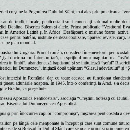
icii creştine la Pogorârea Duhului Sfânt, mai ales prin practicarea “vorb
 de tradiţii locale, penticostalii sunt cunoscuţi sub mai multe denu
iei Depline, Biserica Salem şi altele. Prima publicaţie “Vestitorul Eva
ari în America Latină şi în Africa. Desfăşoară o misiune foarte
activă
 case pentru bătrâni, institute de dezalcoolizare, tipăresc reviste, cărţi, 
oase pe plan mondial.
astră din Ungaria. Primul român, considerat întemeietorul penticostalil
ţişat doctrina lor. Întors în ţară, cu sprijinul unor maghiari mai înstă
rbirea în limbi”, abandonează baptismul şi se intitulează “şeful” Biser
ericii lui Dumnezeu”, iniţiază două tipărituri “Glasul adevărului” şi “Şti
t interzişi în România, dar, cu toate acestea, au funcţionat clandestin;
 îşi ţineau adunările noaptea. În 1945, într-o conferinţă la Arad, s-a decis
rghe Bradin, ca preşedinte.
nezeu Apostolică-Penticostală”, asociaţia “Creştinii botezaţi cu Duhul 
l sau Biserica lui Dumnezeu cea Apostolică.
s şi prin înlocuirea capilor “compromişi”, mişcarea penticostală a dev
lilor, pe lângă cele menţionate la început şi care sunt comune tuturor
nticostale şi Botezul în Duhul Sfânt care se poate primi şi prin punerea