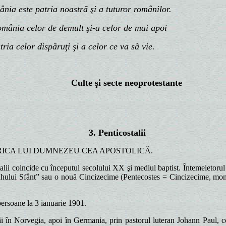
 este patria noastrã şi a tuturor românilor.
ia celor de demult şi-a celor de mai apoi
ia celor dispãruţi
şi a celor ce va sã vie.
Culte şi secte neoprotestante
3. Penticostalii
SERICA LUI DUMNEZEU CEA APOSTOLICĂ.
talii coincide cu începutul secolului XX şi mediul baptist. Întemeietoru
uhului Sfânt” sau o nouă Cincizecime (Pentecostes = Cincizecime, mome
ersoane la 3 ianuarie 1901.
în Norvegia, apoi în Germania, prin pastorul luteran Johann Paul, con