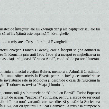
ec de învăţături ale lui Zwingli dar şi ale baptiştilor sau ale lui
a cărui învăţătură este cuprinsă în Evanghelie.
at-o cu mişcarea Creştinilor după Evanghelie.
orul elveţian Francois Brenay, care a început să ţină adunări la
şi ea în România prin anii 1902-1903 şi a început evanghelizarea în
in asociaţia religioasă “Crucea Albă”, condusă de pastorul luteran,
omânia arhitectul elveţian Buhrer, membru al Adunării Creştinilor
iul unui ofiţer, trimis în Elveţia pentru a învăţa ceasornicăria se
şte învăţăturile sale în Moldova şi deschide o casă de rugăciuni la
ghe Teodorescu, revista “Viaţa şi lumina”.
ti, cunoscută şi sub numele de “Cuibul cu Barză”. Tudor Popescu
fătuit de aceiaşi “patroană” spirituală, pentru a scăpa de serviciul
bliei într-o nouă variantă, care se editează şi astăzi la Societatea
it în 1924, dar cu sprijinul Ralucăi Calimachi, a reuşit să cumpere o