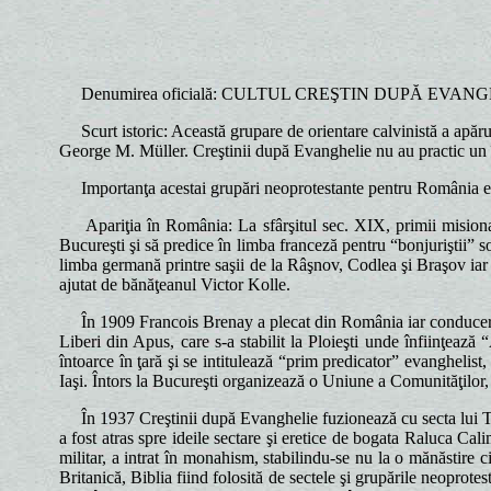
Denumirea oficială: CULTUL CREŞTIN DUPĂ EVAN
Scurt istoric: Această grupare de orientare calvinistă a apărut 
George M. Müller. Creştinii după Evanghelie nu au practic un în
Importanţa acestai grupări neoprotestante pentru România este
Apariţia în România: La sfârşitul sec. XIX, primii misionari
Bucureşti şi să predice în limba franceză pentru “bonjuriştii” s
limba germană printre saşii de la Râşnov, Codlea şi Braşov iar 
ajutat de bănăţeanul Victor Kolle.
În 1909 Francois Brenay a plecat din România iar conducerea m
Liberi din Apus, care s-a stabilit la Ploieşti unde înfiinţează
întoarce în ţară şi se intitulează “prim predicator” evanghelis
Iaşi. Întors la Bucureşti organizează o Uniune a Comunităţilor
În 1937 Creştinii după Evanghelie fuzionează cu secta lui Tu
a fost atras spre ideile sectare şi eretice de bogata Raluca Cal
militar, a intrat în monahism, stabilindu-se nu la o mănăstire c
Britanică, Biblia fiind folosită de sectele şi grupările neoprote