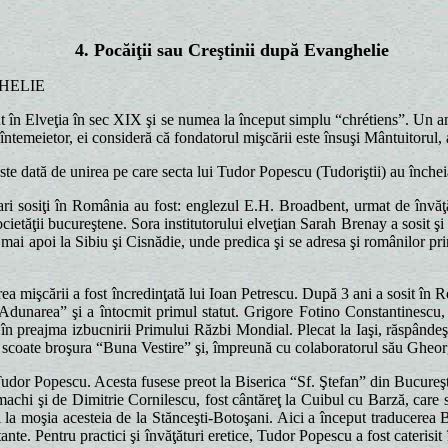
4. Pocăiţii sau Creştinii după Evanghelie
GHELIE
în Elveţia în sec XIX şi se numea la început simplu “chrétiens”. Un amest
temeietor, ei consideră că fondatorul mişcării este însuşi Mântuitorul, 
 dată de unirea pe care secta lui Tudor Popescu (Tudoriştii) au închei
 sosiţi în România au fost: englezul E.H. Broadbent, urmat de învăţăt
ocietăţii bucureştene. Sora institutorului elveţian Sarah Brenay a sosit 
mai apoi la Sibiu şi Cisnădie, unde predica şi se adresa şi românilor pr
işcării a fost încredinţată lui Ioan Petrescu. După 3 ani a sosit în R
 “Adunarea” şi a întocmit primul statut. Grigore Fotino Constantinescu, f
t, în preajma izbucnirii Primului Răzbi Mondial. Plecat la Iaşi, răspânde
, scoate broşura “Buna Vestire” şi, împreună cu colaboratorul său Gheor
dor Popescu. Acesta fusese preot la Biserica “Sf. Ştefan” din Bucureş
imachi şi de Dimitrie Cornilescu, fost cântăreţ la Cuibul cu Barză, care s
i la moşia acesteia de la Stănceşti-Botoşani. Aici a început traducerea Bi
stante. Pentru practici şi învăţături eretice, Tudor Popescu a fost cateris