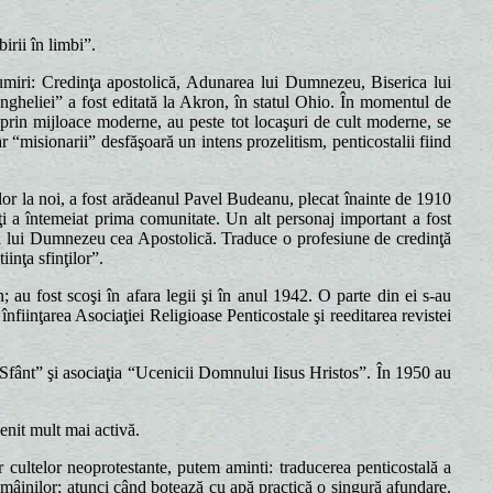
irii în limbi”.
miri: Credinţa apostolică, Adunarea lui Dumnezeu, Biserica lui
ngheliei” a fost editată la Akron, în statul Ohio. În momentul de
 prin mijloace moderne, au peste tot locaşuri de cult moderne, se
iar “misionarii” desfăşoară un intens prozelitism, penticostalii fiind
or la noi, a fost arădeanul Pavel Budeanu, plecat înainte de 1910
riţi a întemeiat prima comunitate. Un alt personaj important a fost
icii lui Dumnezeu cea Apostolică. Traduce o profesiune de credinţă
inţa sfinţilor”.
 au fost scoşi în afara legii şi în anul 1942. O parte din ei s-au
 înfiinţarea Asociaţiei Religioase Penticostale şi reeditarea revistei
Sfânt” şi asociaţia “Ucenicii Domnului Iisus Hristos”. În 1950 au
enit mult mai activă.
 cultelor neoprotestante, putem aminti: traducerea penticostală a
 mâinilor; atunci când botează cu apă practică o singură afundare.