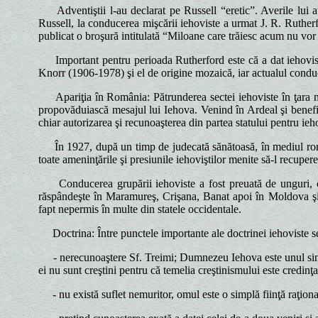
Adventiştii l-au declarat pe Russell “eretic”. Averile lui au
Russell, la conducerea mişcării iehoviste a urmat J. R. Rutherf
publicat o broşură intitulată “Miloane care trăiesc acum nu vor
Important pentru perioada Rutherford este că a dat iehovismul
Knorr (1906-1978) şi el de origine mozaică, iar actualul condu
Apariţia în România: Pătrunderea sectei iehoviste în ţara noa
propovăduiască mesajul lui Iehova. Venind în Ardeal şi benefici
chiar autorizarea şi recunoaşterea din partea statului pentru ieho
În 1927, după un timp de judecată sănătoasă, în mediul române
toate ameninţările şi presiunile iehoviştilor menite să-l recuper
Conducerea grupării iehoviste a fost preuată de unguri, care
răspândeşte în Maramureş, Crişana, Banat apoi în Moldova şi M
fapt nepermis în multe din statele occidentale.
Doctrina: Între punctele importante ale doctrinei iehoviste se
- nerecunoaştere Sf. Treimi; Dumnezeu Iehova este unul singur
ei nu sunt creştini pentru că temelia creştinismului este credi
- nu există suflet nemuritor, omul este o simplă fiinţă raţională