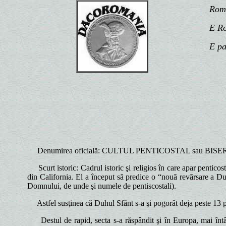
România
E Român
E patr
Denumirea oficială: CULTUL PENTICOSTAL sau BI
Scurt istoric: Cadrul istoric şi religios în care apar penticos
din California. El a început să predice o “nouă revărsare a D
Domnului, de unde şi numele de pentiscostali).
Astfel susţinea că Duhul Sfânt s-a şi pogorât deja peste 13 p
Destul de rapid, secta s-a răspândit şi în Europa, mai întâi 