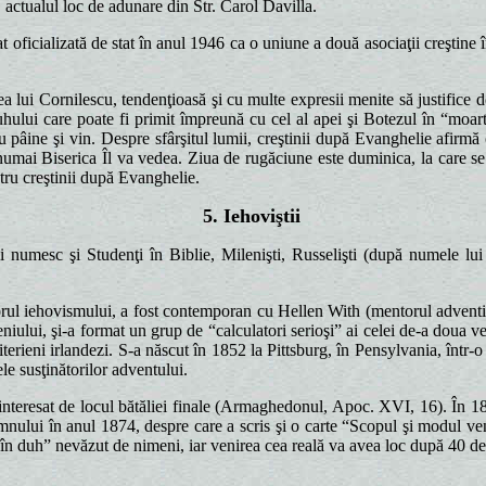
 actualul loc de adunare din Str. Carol Davilla.
oficializată de stat în anul 1946 ca o uniune a două asociaţii creştine 
i Cornilescu, tendenţioasă şi cu multe expresii menite să justifice doct
uhului care poate fi primit împreună cu cel al apei şi Botezul în “moa
pâine şi vin. Despre sfârşitul lumii, creştinii după Evanghelie afirmă
numai Biserica Îl va vedea. Ziua de rugăciune este duminica, la care se 
tru creştinii după Evanghelie.
5. Iehoviştii
 numesc şi Studenţi în Biblie, Milenişti, Russelişti (după numele lui R
 iehovismului, a fost contemporan cu Hellen With (mentorul adventiştilo
leniului, şi-a format un grup de “calculatori serioşi” ai celei de-a doua v
erieni irlandezi. S-a născut în 1852 la Pittsburg, în Pensylvania, într-o f
le susţinătorilor adventului.
nteresat de locul bătăliei finale (Armaghedonul, Apoc. XVI, 16). În 187
omnului în anul 1874, despre care a scris şi o carte “Scopul şi modul v
“în duh” nevăzut de nimeni, iar venirea cea reală va avea loc după 40 de 