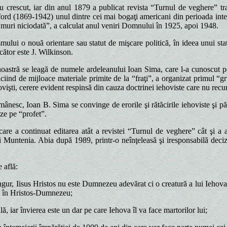
 crescut, iar din anul 1879 a publicat revista “Turnul de veghere” tra
ord (1869-1942) unul dintre cei mai bogaţi americani din perioada interb
 muri niciodată”, a calculat anul veniri Domnului în 1925, apoi 1948.
ui o nouă orientare sau statut de mişcare politică, în ideea unui sta
cător este J. Wilkinson.
stră se leagă de numele ardeleanului Ioan Sima, care l-a cunoscut pe Ru
ind de mijloace materiale primite de la “fraţi”, a organizat primul “gru
vişti, cerere evident respinsă din cauza doctrinei iehoviste care nu recuno
sc, Ioan B. Sima se convinge de erorile şi rătăcirile iehoviste şi păr
eze pe “profet”.
 a continuat editarea atât a revistei “Turnul de veghere” cât şi a al
untenia. Abia după 1989, printr-o neînţeleasă şi iresponsabilă decizie
 află:
, Iisus Hristos nu este Dumnezeu adevărat ci o creatură a lui Iehova 
nţa în Hristos-Dumnezeu;
, iar învierea este un dar pe care Iehova îl va face martorilor lui;