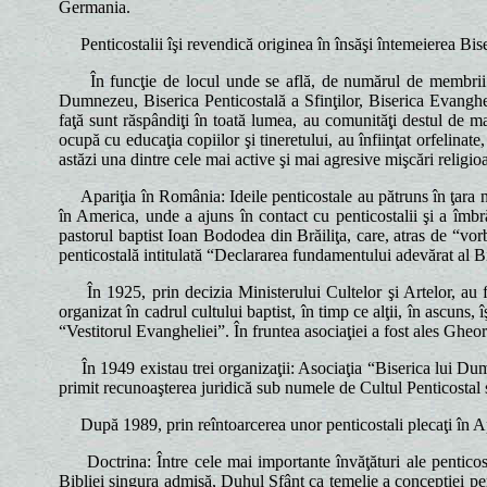
Germania.
Penticostalii îşi revendică originea în însăşi întemeierea Biser
În funcţie de locul unde se află, de numărul de membrii sau
Dumnezeu, Biserica Penticostală a Sfinţilor, Biserica Evanghel
faţă sunt răspândiţi în toată lumea, au comunităţi destul de m
ocupă cu educaţia copiilor şi tineretului, au înfiinţat orfelinate,
astăzi una dintre cele mai active şi mai agresive mişcări religi
Apariţia în România: Ideile penticostale au pătruns în ţara no
în America, unde a ajuns în contact cu penticostalii şi a îmbră
pastorul baptist Ioan Bododea din Brăiliţa, care, atras de “vo
penticostală intitulată “Declararea fundamentului adevărat al Bis
În 1925, prin decizia Ministerului Cultelor şi Artelor, au fos
organizat în cadrul cultului baptist, în timp ce alţii, în ascuns,
“Vestitorul Evangheliei”. În fruntea asociaţiei a fost ales Gheo
În 1949 existau trei organizaţii: Asociaţia “Biserica lui Dum
primit recunoaşterea juridică sub numele de Cultul Penticosta
După 1989, prin reîntoarcerea unor penticostali plecaţi în Apu
Doctrina: Între cele mai importante învăţături ale penticosta
Bibliei singura admisă, Duhul Sfânt ca temelie a concepţiei pe