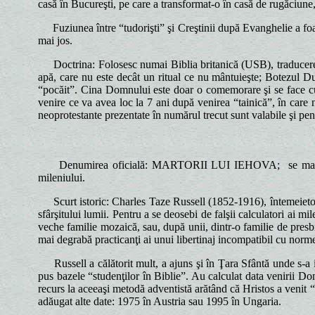
casă în Bucureşti, pe care a transformat-o în casă de rugăciune,
Fuziunea între “tudorişti” şi Creştinii după Evanghelie a foat 
mai jos.
Doctrina: Folosesc numai Biblia britanică (USB), traducerea lu
apă, care nu este decât un ritual ce nu mântuieşte; Botezul D
“pocăit”. Cina Domnului este doar o comemorare şi se face cu 
venire ce va avea loc la 7 ani după venirea “tainică”, în care 
neoprotestante prezentate în numărul trecut sunt valabile şi pen
Denumirea oficială: MARTORII LUI IEHOVA;
se mai
mileniului.
Scurt istoric: Charles Taze Russell (1852-1916), întemeietorul
sfârşitului lumii. Pentru a se deosebi de falşii calculatori ai mi
veche familie mozaică, sau, după unii, dintr-o familie de presbit
mai degrabă practicanţi ai unui libertinaj incompatibil cu norme
Russell a călătorit mult, a ajuns şi în Ţara Sfântă unde s-a i
pus bazele “studenţilor în Biblie”. Au calculat data venirii D
recurs la aceeaşi metodă adventistă arătând că Hristos a venit 
adăugat alte date: 1975 în Austria sau 1995 în Ungaria.