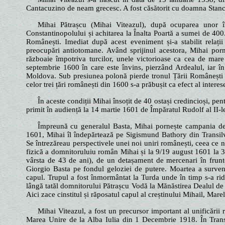
Cantacuzino de neam grecesc. A fost căsătorit cu doamna Stanca
Mihai Pătrașcu (Mihai Viteazul), după ocuparea unor îna
Constantinopolului și achitarea la Înalta Poartă a sumei de 400
Românești. Imediat după acest eveniment și-a stabilit relații
preocupări antiotomane. Având sprijinul acestora, Mihai porn
războaie împotriva turcilor, unele victorioase ca cea de ma
septembrie 1600 în care este învins, pierzând Ardealul, iar 
Moldova. Sub presiunea polonă pierde tronul Țării Românești u
celor trei țări românești din 1600 s-a prăbușit ca efect al intere
În aceste condiții Mihai însoțit de 40 ostași credincioși, pen
primit în audiență la 14 martie 1601 de Împăratul Rudolf al II-le
Împreună cu generalul Basta, Mihai pornește campania de re
1601, Mihai îl îndepărtează pe Sigismund Bathory din Transi
Se întrezăreau perspectivele unei noi uniri românești, ceea ce 
fizică a domnitoruluiu român Mihai și la 9/19 august 1601 la 3
vârsta de 43 de ani), de un detașament de mercenari în frunte
Giorgio Basta pe fondul geloziei de putere. Moartea a surveni
capul. Trupul a fost înmormântat la Turda unde în timp s-a rid
lângă tatăl domnitorului Pătrașcu Vodă la Mănăstirea Dealul de 
Aici zace cinstitul și răposatul capul al creștinului Mihail, Ma
Mihai Viteazul, a fost un precursor important al unificării 
Marea Unire de la Alba Iulia din 1 Decembrie 1918. În Transilv