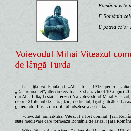
România este patr
E România celor 
E patria celor d
Voievodul Mihai Viteazul come
de lângă Turda
La inițiativa Fundației „Alba Iulia 1918 pentru Unitat
„Dacoromaniei”, director ec. Ioan Străjan, vineri 19 august 2
din Alba Iulia, la statuia ecvestră a voievodului Mihai Viteazu
celor 421 de ani de la tragicul, nedreptul, lașul și ticălosul as
generalului Basta, din ordinul mișelesc a acestuia.
voievodul_mihaiMihai Viteazul a fost domnul Țării Române
state medievale care formează România de astăzi (Țara Române
Mihai Viteazul s-a născut în data de 15 ianuarie 1558, di