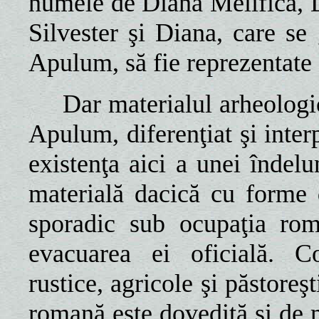
numele de Diana Melifica, D
Silvester şi Diana, care s
Apulum, să fie reprezentate d
Dar materialul arheologic 
Apulum, diferenţiat şi interp
existenţa aici a unei îndelun
materială dacică cu forme 
sporadic sub ocupaţia rom
evacuarea ei oficială. Co
rustice, agricole şi păstoreş
romană este dovedită şi de m