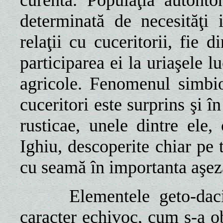
curentă. Populaţia autohto
determinată de necesităţi 
relaţii cu cuceritorii, fie 
participarea ei la uriaşele lu
agricole. Fenomenul simbioz
cuceritori este surprins şi î
rusticae, unele dintre ele
Ighiu, descoperite chiar pe 
cu seamă în importanta aşez
Elementele geto-dacice 
caracter echivoc, cum s-a ob