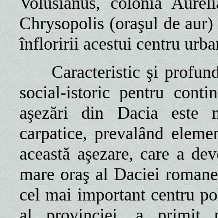
Volusianus, colonia Aurel
Chrysopolis (oraşul de aur) 
înfloririi acestui centru urba
Caracteristic şi profund 
social-istoric pentru conti
aşezări din Dacia este m
carpatice, prevalând elemen
această aşezare, care a de
mare oraş al Daciei romane,
cel mai important centru poli
al provinciei, a primit