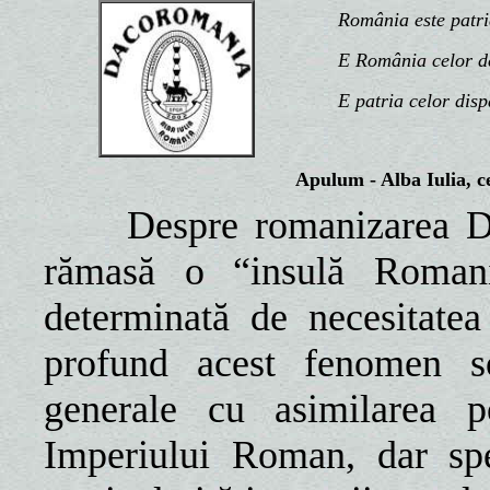
România este patria n
E România celor de d
E patria celor disp
Apulum - Alba Iulia, ce
Despre romanizarea Dacie
rămasă o “insulă Romaniat
determinată de necesitate
profund acest fenomen soc
generale cu asimilarea po
Imperiului Roman, dar spe