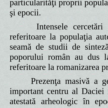
particularităţi proprii popul
şi epocii.
Intensele cercetări arh
referitoare la populaţia a
seamă de studii de sintez
poporului român au dus la
referitoare la romanizarea pr
Prezenţa masivă a geto-d
important centru al Daciei
atestată arheologic în e