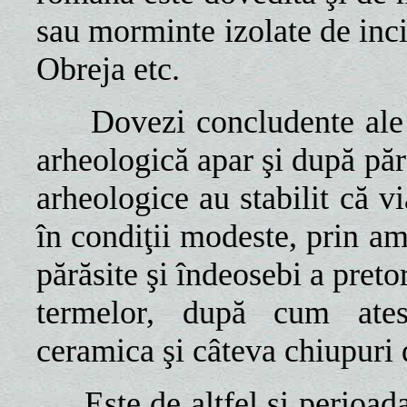
sau morminte izolate de inci
Obreja etc.
Dovezi concludente ale co
arheologică apar şi după pără
arheologice au stabilit că v
în condiţii modeste, prin ame
părăsite şi îndeosebi a preto
termelor, după cum atest
ceramica şi câteva chiupuri 
Este de altfel şi perioada 