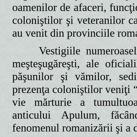
oamenilor de afaceri, funcţio
coloniştilor şi veteranilor c
au venit din provinciile rom
Vestigiile numeroaselor e
meşteşugăreşti, ale oficial
păşunilor şi vămilor, sedi
prezenţa coloniştilor veniţi
vie mărturie a tumultuoas
anticului Apulum, făcâ
fenomenul romanizării şi a 