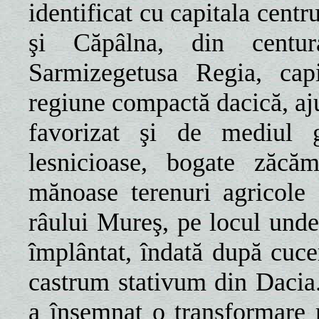
identificat cu capitala centr
şi Căpâlna, din centur
Sarmizegetusa Regia, capi
regiune compactă dacică, aju
favorizat şi de mediul 
lesnicioase, bogate zăcăm
mănoase terenuri agricole 
râului Mureş, pe locul unde
împlântat, îndată după cuce
castrum stativum din Dacia.
a însemnat o transformare r