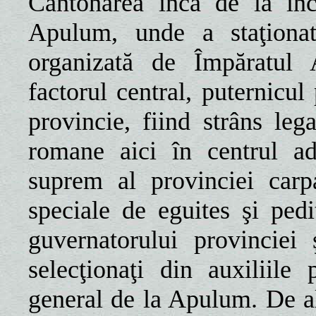
Cantonarea încă de la înc
Apulum, unde a staţionat
organizată de Împăratul A
factorul central, puternicul
provincie, fiind strâns leg
romane aici în centrul ad
suprem al provinciei carpa
speciale de eguites şi ped
guvernatorului provinciei 
selecţionaţi din auxiliile 
general de la Apulum. De al