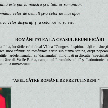
 este patria noastrã şi a tuturor românilor.
ia celor de demult şi-a celor de mai apoi
ia celor dispãruţi
şi a celor ce va sã vie.
ROMÂNITATEA LA CEASUL REUNIFICĂRII
ia, lucrările celui de-al VI-lea “Congres al spiritualităţii româneşti”.
a unor frânturi de românitate aflate sub cizmă străină, drept popoare
raţiile “ardelenismului” şi “dacismului”, fiind luaţi în discuţie “specia
de către dl. Vasile Barba, campionul “aromânismului” şi “latinofoniei” nu
iului, a următorului:
“APEL CĂTRE ROMÂNII DE PRETUTINDENI!”