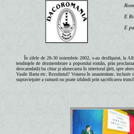
România
E Român
E patr
În zilele de 28-30 noiembrie 2002, s-au desfăşurat, la Alba Iul
tendinţele de dezmembrare a poporului român, prin proclamare
deocamdată) ba chiar şi alunecarea în interiorul ţării, spre abe
Vasile Barta etc. Rezultatul? Votarea în unanimitate, inclusiv 
supravieţuire a ramurii nu poate izbândi prin sacrificarea trunch