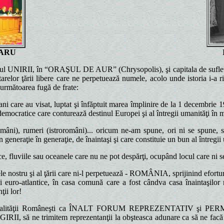
GARU
mnul UNIRII, în “ORAŞUL DE AUR” (Chrysopolis), şi capitala de sufle
hotarelor ţării libere care ne perpetuează numele, acolo unde istoria i-a
 următoarea fugă de frate:
tani care au visat, luptat şi înfăptuit marea împlinire de la 1 decemb
emocratice care conturează destinul Europei şi al întregii umanităţi în mi
, rumeri (istroromâni)... oricum ne-am spune, ori ni se spune, să
in generaţie în generaţie, de înaintaşi şi care constituie un bun al întregii
e sau oceanele care nu ne pot despărţi, ocupând locul care ni se cu
 nostru şi al ţării care ni-l perpetuează - ROMÂNIA, sprijinind eforturi
ne şi euro-atlantice, în casa comună care a fost cândva casa înaintaşilo
ii lor!
 Spiritualităţii Româneşti ca ÎNALT FORUM REPREZENTATIV ş
EGIRII, să ne trimitem reprezentanţii la obşteasca adunare ca să ne facă a