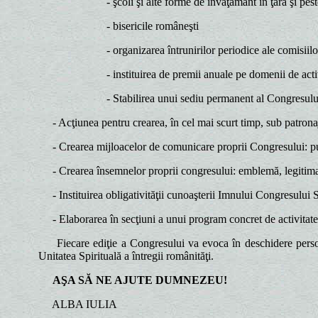
- şcoli şi alte forme de învăţământ în ţară şi pes
- bisericile româneşti
- organizarea întrunirilor periodice ale comisiil
- instituirea de premii anuale pe domenii de act
- Stabilirea unui sediu permanent al Congresului 
- Acţiunea pentru crearea, în cel mai scurt timp, sub patronajul
- Crearea mijloacelor de comunicare proprii Congresului: publi
- Crearea însemnelor proprii congresului: emblemă, legitimaţi
- Instituirea obligativităţii cunoaşterii Imnului Congresului S
- Elaborarea în secţiuni a unui program concret de activitat
Fiecare ediţie a Congresului va evoca în deschidere personali
Unitatea Spirituală a întregii românităţi.
AŞA SĂ NE AJUTE DUMNEZEU!
ALBA IULIA