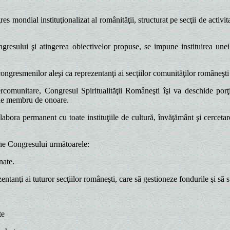
mondial instituţionalizat al românităţii, structurat pe secţii de activit
sului şi atingerea obiectivelor propuse, se impune instituirea unei mo
gresmenilor aleşi ca reprezentanţi ai secţiilor comunităţilor româneşti
comunitare, Congresul Spiritualităţii Româneşti îşi va deschide porţil
l de membru de onoare.
ra permanent cu toate instituţiile de cultură, învăţământ şi cercetare, f
ne Congresului următoarele:
nate.
ţi ai tuturor secţiilor româneşti, care să gestioneze fondurile şi să sus
te