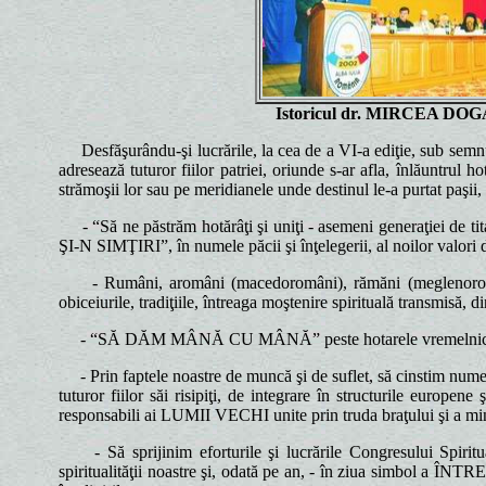
Istoricul dr. MIRCEA DO
Desfăşurându-şi lucrările, la cea de a VI-a ediţie, sub se
adresează tuturor fiilor patriei, oriunde s-ar afla, înlăuntrul 
strămoşii lor sau pe meridianele unde destinul le-a purtat paşii,
- “Să ne păstrăm hotărâţi şi uniţi - asemeni generaţiei de ti
ŞI-N SIMŢIRI”, în numele păcii şi înţelegerii, al noilor valori d
- Rumâni, aromâni (macedoromâni), rămăni (meglenoromâni)
obiceiurile, tradiţiile, întreaga moştenire spirituală transmisă, d
- “SĂ DĂM MÂNĂ CU MÂNĂ” peste hotarele vremelnice, fluviil
- Prin faptele noastre de muncă şi de suflet, să cinstim numele
tuturor fiilor săi risipiţi, de integrare în structurile europe
responsabili ai LUMII VECHI unite prin truda braţului şi a minţ
- Să sprijinim eforturile şi lucrările Congresului
spiritualităţii noastre şi, odată pe an, - în ziua simbol a ÎNTR