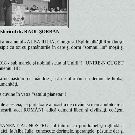
Istoricul dr. RAOL ŞORBAN
t a neamului - ALBA IULIA, Congresul Spiritualităţii Româneşti
 risipit cu tot cu pământurile în care-şi dorm “somnul lin” moşii şi
rie 1918 - sub marele şi nobilul steag al Unirii”! “UNIRE-N CUGET
leniul III!
 ne păstrăm cu mândrie şi să ne afirmăm cu demnitate limba,
 umanităţi.
vine în vatra “satului planetar”!
le acesteia, ca purtătoare a noastră de cuvânt şi mamă iubitoare a
r noştrii, acei ROMÂNI, adică oameni liberi şi civilizaţi, cetăţeni
i PERMANENT AL NOSTRU
al tuturor ca portdrapel şi oglindă a
ici, la Alba Iulia, cunoscute dorinţele, speranţele, păsurile dar şi