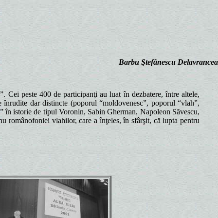
Barbu Ştefãnescu Delavrancea
 Cei peste 400 de participanţi au luat în dezbatere, între altele,
 înrudite dar distincte (poporul “moldovenesc”, poporul “vlah”,
lişti” în istorie de tipul Voronin, Sabin Gherman, Napoleon Săvescu,
 românofoniei vlahilor, care a înţeles, în sfârşit, că lupta pentru