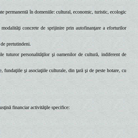
ate permanentă în domeniile: cultural, economic, turistic, ecologic
dalităţi concrete de sprijinire prin autofinanţare a eforturilor
 de pretutindeni.
e tuturor personalităţilor şi oamenilor de cultură, indiferent de
undaţiile şi asociaţiile culturale, din ţară şi de peste hotare, cu
ţină financiar activităţile specifice: