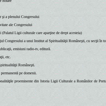
te hotare
or şi a plenului Congresului
ivitate ale Congresului
(Palatul Ligii culturale care aparţine de drept acesteia)
 Congresului a unui Institut al Spiritualităţii Româneşti, cu secţii în to
caţii, emisiuni radio-tv, editură.
i, etc.
piritualităţii Româneşti.
e permanentă pe domenii.
tăţile proeminente din Istoria Ligii Culturale a Românilor de Pretutin