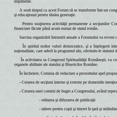
împlinirile.
A sosit timpul ca acest Forum să se transforme într-un congres 
şi educaţional pentru tânăra generaţie.
Pentru susţinerea activităţii permanente a secţiunilor Congre
financiare făcute până acum numai de statul român.
Sarcina organizării întrunirii anuale a Forumului va reveni con
În spiritul noilor valori democratice, şi a înţelegerii inter
naţionalitate, care aderă la programul său, oferindu-le statutu
În activitatea sa Congresul Spiritualităţii Româneşti, va colabo
organele abilitate ale statului şi Bisericilor Române.
În încheiere, Comisia de redactare a prezentului apel propu
- Crearea de secţiuni interne şi externe pe domeniile menţio
- Crearea unei comisii de buget a Congresului, având reprezentan
- editarea şi difuzarea de publicaţii
- tabere pentru copii şi tineret în ţară şi străinăta