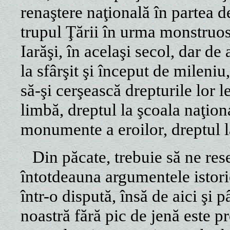
renaştere naţională în partea 
trupul Ţării în urma monstruo
Iarăşi, în acelaşi secol, dar de 
la sfârşit şi început de mileni
să-şi cerşească drepturile lor le
limbă, dreptul la şcoala naţiona
monumente a eroilor, dreptul 
Din păcate, trebuie să ne r
întotdeauna argumentele istori
într-o dispută, însă de aici şi p
noastră fără pic de jenă este p