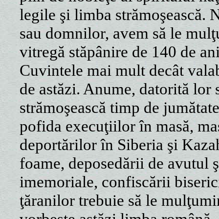
legile şi limba strămoşească. 
sau domnilor, avem să le mulţ
vitregă stăpânire de 140 de ani
Cuvintele mai mult decât valab
de astăzi. Anume, datorită lor s
strămoşească timp de jumătate 
pofida execuţiilor în masă, ma
deportărilor în Siberia şi Kaz
foame, deposedării de avutul ş
imemoriale, confiscării biseric
ţăranilor trebuie să le mulţu
vorbeşte astăzi limba română, c