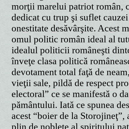
morţii marelui patriot român, 
dedicat cu trup şi suflet cauzei
onestitate desăvârşite. Acest 
omul politic român ideal al tutu
idealul politicii româneşti dint
înveţe clasa politică româneas
devotament total faţă de neam, 
vieţii sale, pildă de respect pr
electoral” ce se manifestă o da
pământului. Iată ce spunea des
acest “boier de la Storojineţ”,
plin de nobleţe al spiritului na