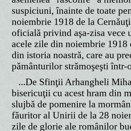
suspiciuni, înainte de toate pe
noiembrie 1918 de la Cernăuţi,
oficială privind aşa-zisa vece 
acele zile din noiembrie 1918
din istoria noastră, care au pr
pământurilor strămoşeşti într
...De Sfinţii Arhangheli Mihail
bisericuţii cu acest hram din m
slujbă de pomenire la mormântu
făuritor al Unirii de la 28 no
zile de glorie ale românilor b