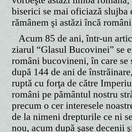
biserici se mai oficiază slujba
rămânem şi astăzi încă românii
Acum 85 de ani, într-un artic
ziarul “Glasul Bucovinei” se 
români bucovineni, în care se s
după 144 de ani de înstrăinare,
ruptă cu forţa de către Imper
români pe pământul nostru str
precum o cer interesele noastr
de la nimeni drepturile ce ni s
nou, acum după şase decenii şi