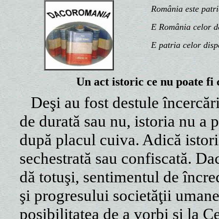
România este patria n
E România celor de d
E patria celor disp
Un act istoric ce nu poate fi 
Deşi au fost destule încercăr
de durată sau nu, istoria nu a p
după placul cuiva. Adică istor
sechestrată sau confiscată. Dac
dă totuşi, sentimentul de încred
şi progresului societăţii umane
posibilitatea de a vorbi şi la 