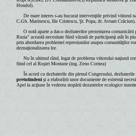
Hondol).
De mare interes s-au bucurat intervenţiile privind viitorul n
C.Gh. Marinescu, Ilie Cristescu, Şt. Popa, dr. Avram Crăciun).
O notă aparte a dat-o dezbaterilor prezentarea comunicării 
Rusia" această necesitate fiind văzută de participanţi atât în pla
prin abordarea problemei represiunilor asupra comunităţilor rom
deznaţionalizarea lor.
Nu în ultimul rând, legat de problema viitorului naţiunii rom
fiind cel al Roşiei Montane (ing. Zeno Cornea)
În acord cu dezbaterile din plenul Congresului, dezbaterile c
pretutindeni
şi a elaborării unor documente de extremă necesita
Apel la acţiune în vederea stopării dezastrelor ecologice numi