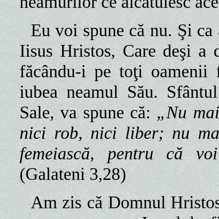
neamurilor ce alcătuiesc acea
Eu voi spune că nu. Şi ca
Iisus Hristos, Care deşi a d
făcându-i pe toţi oamenii fr
iubea neamul Său. Sfântul 
Sale, va spune că:
„Nu mai 
nici rob, nici liber; nu m
femeiască, pentru că voi 
(Galateni 3,28)
Am zis că Domnul Hristos,