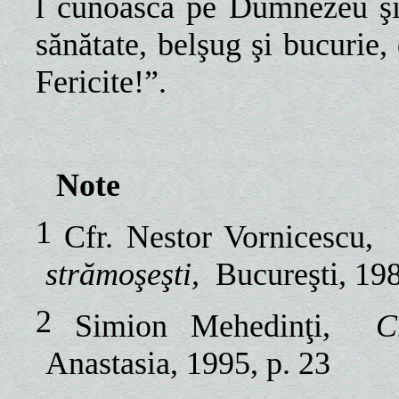
l cunoască pe Dumnezeu şi
sănătate, belşug şi bucurie
Fericite!”.
Note
1
Cfr. Nestor Vornicescu,
strămoşeşti,
Bucureşti, 198
2
Simion Mehedinţi,
C
Anastasia, 1995, p. 23