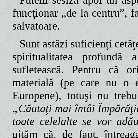
Putem sesiza apoi un aspec
funcţionar „de la centru”, f
salvatoare.
Sunt astăzi suficienţi cetă
spiritualitatea profundă
sufletească. Pentru că o
materială (pe care nu o 
Europene), totuşi nu trebu
„Căutaţi mai întâi Împărăţi
toate celelalte se vor ad
uităm că, de fapt, întreag