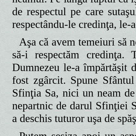
de respectul pe care sutaşul
respectându-le credinţa, le-a
Aşa că avem temeiuri să n
să-i respectăm credinţa. 
Dumnezeu le-a împărtăşit da
fost zgârcit. Spune Sfântu
Sfinţia Sa, nici un neam d
nepartnic de darul Sfinţiei S
a deschis tuturor uşa de spă