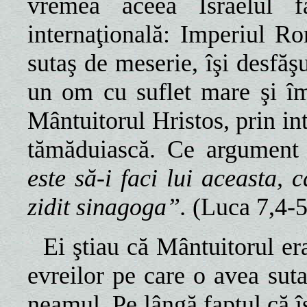
vremea aceea Israelul f
internaţională: Imperiul R
sutaş de meserie, îşi desfăş
un om cu suflet mare şi îm
Mântuitorul Hristos, prin int
tămăduiască. Ce argument 
este să-i faci lui aceasta, 
zidit sinagoga”.
(Luca 7,4-5
Ei ştiau că Mântuitorul er
evreilor pe care o avea suta
neamul. Pe lângă faptul că îş