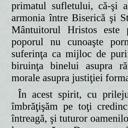
primatul sufletului, că-şi
armonia între Biserică şi St
Mântuitorul Hristos este 
poporul nu cunoaşte porn
suferinţa ca mijloc de puri
biruinţa binelui asupra ră
morale asupra justiţiei forma
În acest spirit, cu prile
îmbrăţişăm pe toţi credin
întreagă, şi tuturor oamenil