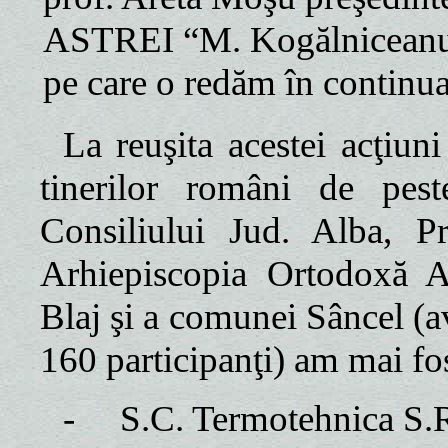
ASTREI “M. Kogălniceanu
pe care o redăm în continua
La reuşita acestei acţiun
tinerilor români de pes
Consiliului Jud. Alba, Pr
Arhiepiscopia Ortodoxă Al
Blaj şi a comunei Sâncel (
160 participanţi) am mai fost
-
S.C. Termotehnica S.R