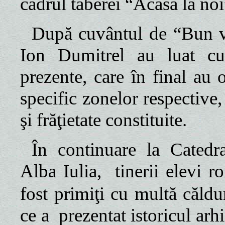
cadrul taberei “Acasă la noi
După cuvântul de “Bun ven
Ion Dumitrel au luat cuvâ
prezente, care în final au o
specific zonelor respective, 
şi frăţietate constituite.
În continuare la Catedr
Alba Iulia,
tinerii elevi 
fost primiţi cu multă căld
ce a
prezentat istoricul arh