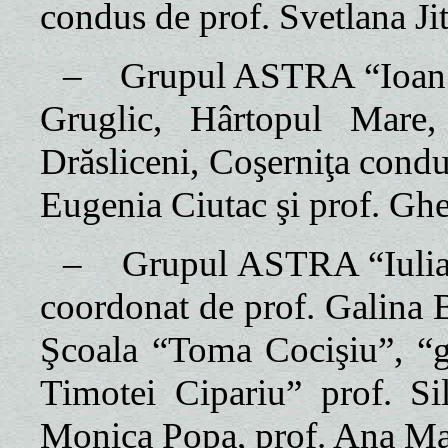
condus de prof. Svetlana Jit
–
Grupul ASTRA “Ioan S
Gruglic, Hârtopul Mare,
Drăsliceni, Coşerniţa condu
Eugenia Ciutac şi prof. Gh
–
Grupul ASTRA “Iulia 
coordonat de prof. Galina B
Şcoala “Toma Cocişiu”, “g
Timotei Cipariu” prof. Si
Monica Popa, prof. Ana Ma