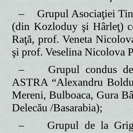
–
Grupul Asociaţiei Tin
(din Kozloduy şi Hârleţ) 
Raţă, prof. Veneta Nicolo
şi prof. Veselina Nicolova 
–
Grupul condus de 
ASTRA “Alexandru Boldur”
Mereni, Bulboaca, Gura Bâc
Delecău /Basarabia);
–
Grupul de la Grigo