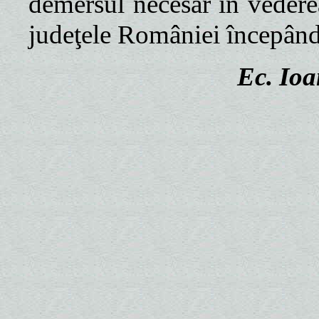
demersul necesar în vederea
judeţele României începând
Ec. Io