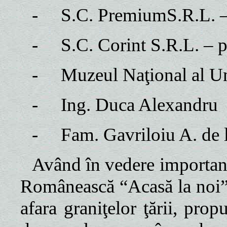
-
S.C. PremiumS.R.L. –
-
S.C. Corint S.R.L. – 
-
Muzeul Naţional al Uni
-
Ing. Duca Alexandru
-
Fam. Gavriloiu A. de 
Având în vedere importanţ
Românească “Acasă la noi” î
afara graniţelor ţării, pro