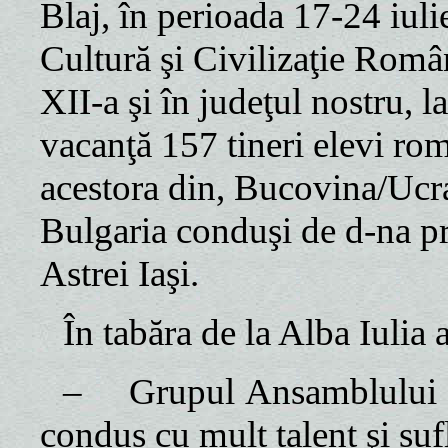
Blaj, în perioada 17-24 iuli
Cultură şi Civilizaţie Româ
XII-a şi în judeţul nostru, l
vacanţă 157 tineri elevi ro
acestora din, Bucovina/Ucr
Bulgaria conduşi de d-na p
Astrei Iaşi.
În tabăra de la Alba Iulia a
–
Grupul Ansamblului 
condus cu mult talent şi suf