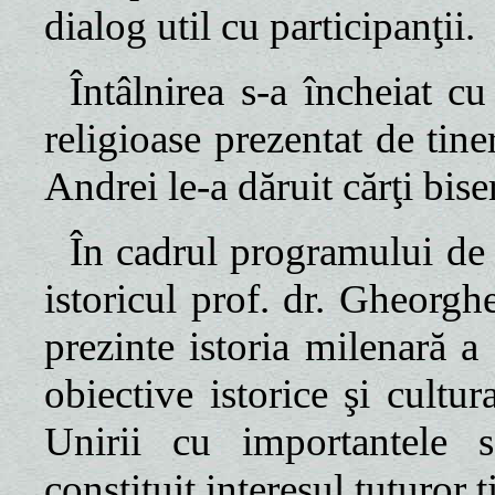
dialog util cu participanţii.
Întâlnirea s-a încheiat c
religioase prezentat de tine
Andrei le-a dăruit cărţi biser
În cadrul programului de v
istoricul prof. dr. Gheorgh
prezinte istoria milenară a 
obiective istorice şi cultu
Unirii cu importantele 
constituit interesul tuturor t