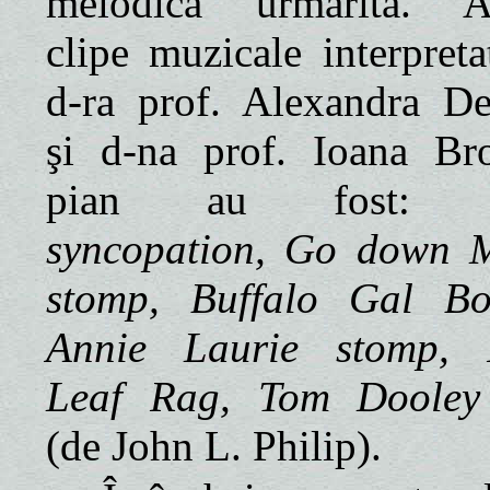
melodică urmărită. A
clipe muzicale interpreta
d-ra prof. Alexandra D
şi d-na prof. Ioana Br
pian au fost
syncopation, Go down 
stomp, Buffalo Gal Bo
Annie Laurie stomp, 
Leaf Rag, Tom Dooley
(de John L. Philip).