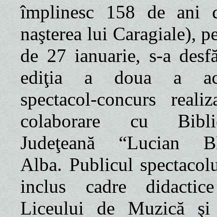
împlinesc 158 de ani 
naşterea lui Caragiale), p
de 27 ianuarie, s-a desfă
ediţia a doua a ace
spectacol-concurs realiz
colaborare cu Biblio
Judeţeană “Lucian Bl
Alba. Publicul spectacolu
inclus cadre didactic
Liceului de Muzică şi