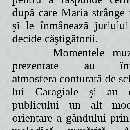
după care Maria strânge f
şi le înmânează juriului
decide câştigătorii.
Momentele muzic
prezentate au într
atmosfera conturată de sc
lui Caragiale şi au o
publicului un alt mo
orientare a gândului prin