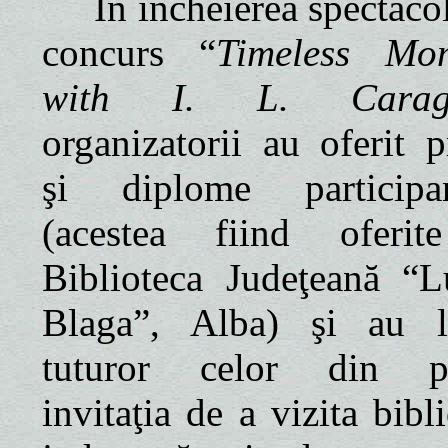
În încheierea spectacol
concurs “
Timeless Mo
with I. L. Caragi
organizatorii au oferit p
şi diplome participan
(acestea fiind oferi
Biblioteca Judeţeană “L
Blaga”, Alba) şi au l
tuturor celor din pu
invitaţia de a vizita bibl