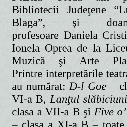
Bibliotecii Judeţene “L
Blaga”, şi doam
profesoare Daniela Cristi
Ionela Oprea de
la Lice
Muzică şi Arte Plast
Printre interpretările teatr
au numărat:
D-l Goe
– cl
VI-a B,
Lanţul slăbiciuni
clasa a VII-a B şi
Five o’
– clasa a XI-a B – toate 