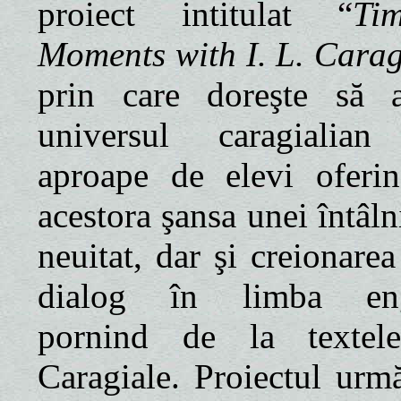
proiect intitulat “
Tim
Moments with I. L. Carag
prin care doreşte să 
universul caragialia
aproape de elevi oferin
acestora şansa unei întâln
neuitat, dar şi creionare
dialog în limba eng
pornind de la textel
Caragiale. Proiectul urmă