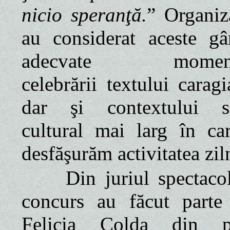
nicio speranţă.
” Organiza
au considerat aceste gâ
adecvate moment
celebrării textului caragi
dar şi contextului s
cultural mai larg în ca
desfăşurăm activitatea zil
Din juriul spectacol
concurs au făcut parte
Felicia Colda din pa