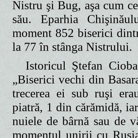
Nistru şi Bug, aşa cum ce
său. Eparhia Chişinăul
moment 852 biserici dintr
la 77 în stânga Nistrului.
Istoricul Ştefan Ciob
„Biserici vechi din Basar
trecerea ei sub ruşi era
piatră, 1 din cărămidă, i
nuiele de bârnă sau de v
momentul unirii cu Rusia