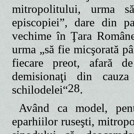
mitropolitului, urma 
episcopiei”, dare din pa
vechime în Ţara Române
urma „să fie micşorată pân
fiecare preot, afară d
demisionaţi din cauza
28
schilodelei“
.
Având ca model, pent
eparhiilor ruseşti, mitrop