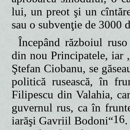
lui, un preot şi un cîntăr
sau o subvenţie de 3000 d
Începând războiul ruso 
din nou Principatele, iar 
Ştefan Ciobanu, se găseau
politică rusească, în f
Filipescu din Valahia, ca
guvernul rus, ca în frunt
16
iarăşi Gavriil Bodoni“
.