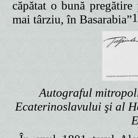
căpătat o bună pregătire
1
mai târziu, în Basarabia”
Autograful mitropoli
Ecaterinoslavului şi al H
E