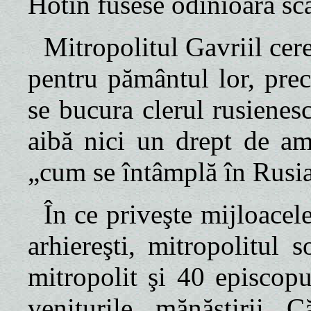
Hotin fusese odinioară sc
Mitropolitul Gavriil cere
pentru pământul lor, prec
se bucura clerul rusienes
aibă nici un drept de ame
„cum se întâmplă în Rusia
În ce priveşte mijloacele
arhiereşti, mitropolitul 
mitropolit şi 40 episcop
veniturile mănăstirii C