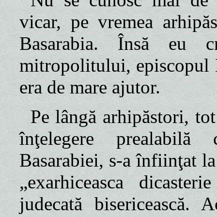
vicar, pe vremea arhipăst
Basarabia. Însă eu cr
mitropolitului, episcopul D
era de mare ajutor.
Pe lângă arhipăstori, tot
înţelegere prealabilă
Basarabiei, s-a înfiinţat
„exarhiceasca dicasteri
judecată bisericească. A