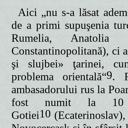
Aici „nu s-a lăsat adem
de a primi supuşenia tur
Rumelia, Anatolia s
Constantinopolitană), ci a
şi slujbei» ţarinei, cu
9
problema orientală“
. F
ambasadorului rus
la Poa
fost numit la 10
10
Gotiei
(Ecaterinoslav),
Novocercask şi în sfârşit 