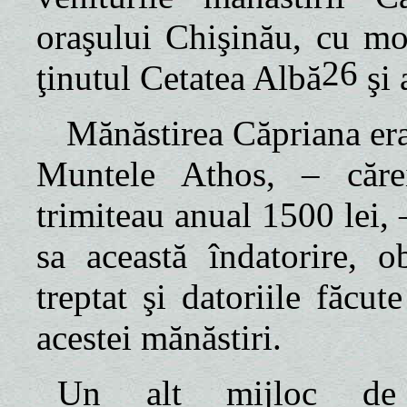
oraşului Chişinău, cu moş
26
ţinutul Cetatea Albă
şi
Mănăstirea Căpriana era
Muntele Athos, – căre
trimiteau anual 1500 lei, 
sa această îndatorire, o
treptat şi datoriile făcu
acestei mănăstiri.
Un alt mijloc de e