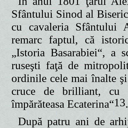
În anul 1801 ţarul Al
Sfântului Sinod al Biseri
cu cavaleria Sfântului 
remarc faptul, că istori
„Istoria Basarabiei“, a s
ruseşti faţă de mitropoli
ordinile cele mai înalte 
cruce de brilliant, cu 
13
împărăteasa Ecaterina“
După patru ani de arhip