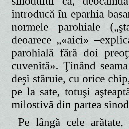
sinodului că, deocamda
introducă în eparhia basa
normele parohiale („şt
deoarece „«aici»
–
explic
parohială fără doi preo
cuvenită». Ţinând seama 
deşi stăruie, cu orice chi
pe la sate, totuşi aşteap
milostivă din partea sino
Pe lângă cele arătate, 