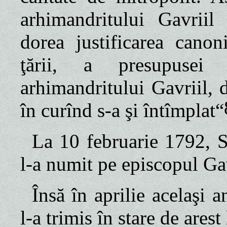
arhimandritului Gavriil
dorea justificarea canon
ţării, a presupusei 
arhimandritului Gavriil, 
în curînd s-a şi întîmplat“
La 10 februarie 1792, 
l-a numit pe episcopul Gav
Însă în aprilie acelaş
l-a trimis în stare de arest