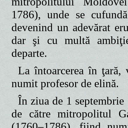
mitropolitului Moldov
1786), unde se cufundă î
devenind un adevărat erud
dar şi cu multă ambiţ
departe.
La întoarcerea în ţară, 
numit profesor de elină.
În ziua de 1 septembrie
de către mitropolitul G
(1760–1786), fiind numi