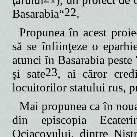
22
Basarabia“
.
Propunea în acest proiec
să se înfiinţeze o eparh
atunci în Basarabia peste 
23
şi sate
, ai căror cred
locuitorilor statului rus, p
Mai propunea ca în noua 
din episcopia Ecateri
Ociacovului, dintre Nist