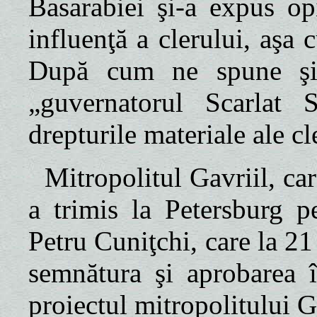
Basarabiei şi-a expus opi
influenţă a clerului, aşa
După cum ne spune şi 
„guvernatorul Scarlat 
drepturile materiale ale cl
Mitropolitul Gavriil, car
a trimis
la Petersburg
p
Petru Cuniţchi, care la 2
semnătura şi aprobarea 
proiectul mitropolitului 