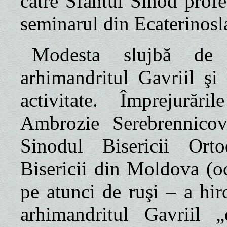
către Sfântul Sinod profe
seminarul din Ecaterinosl
Modesta slujbă de 
arhimandritul Gavriil ş
activitate. Împrejurări
Ambrozie Serebrennicov
Sinodul Bisericii Or
Bisericii din Moldova (o
pe atunci de ruşi – a hi
arhimandritul Gavriil 