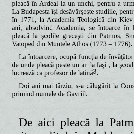
pleacă în Ardeal la un unchi, pentru a ur
La Budapesta
îşi desăvârşeşte studiile, pent
în 1771,
la Academia Teologică
din Kiev
ani, absolvind Academia, se întoarce în
pleacă la şcolile greceşti din Patmos, Sm
Vatoped din Muntele Athos (1773 – 1776).
La întoarcere, ocupă funcţia de învăţăto
de unde pleacă peste un an
la Iaşi
, la şco
3
lucrează ca profesor de latină
.
Doi ani mai târziu, s-a călugărit
la Cons
primind numele de Gavriil.
De aici pleacă
la Patm