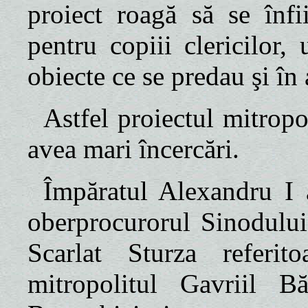
proiect roagă să se înf
pentru copiii clericilor,
obiecte ce se predau şi în
Astfel proiectul mitro
avea mari încercări.
Împăratul Alexandru I 
oberprocurorul Sinodului,
Scarlat Sturza referi
mitropolitul Gavriil B