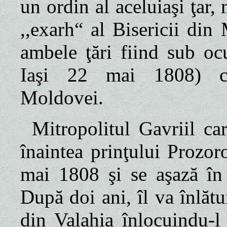
un ordin al aceluiaşi ţar,
,,exarh“ al Bisericii di
ambele ţări fiind sub ocu
Iaşi
22 mai 1808) co
Moldovei.
Mitropolitul Gavriil c
înaintea prinţului Prozor
mai 1808 şi se aşază în
După doi ani, îl va înlătu
din Valahia înlocuindu-l