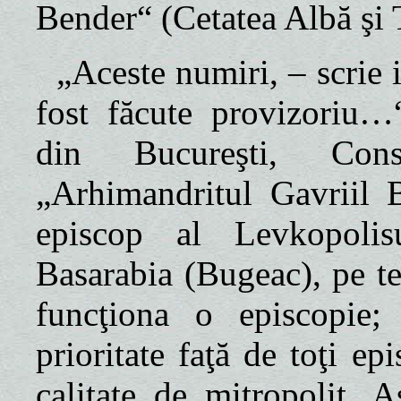
Bender“ (Cetatea Albă şi 
„Aceste numiri, – scrie i
fost făcute provizoriu…
din Bucureşti, Const
„Arhimandritul Gavriil 
episcop al Levkopolis
Basarabia (Bugeac), pe t
funcţiona o episcopie;
prioritate faţă de toţi e
calitate de mitropolit. A