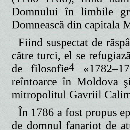
Domnului în limbile g
Domnească
din capitala 
Fiind suspectat de răsp
către turci, el se refugiaz
4
de filosofie
«1782–17
reîntoarce în Moldova şi
mitropolitul Gavriil Cali
În
1786 a
fost propus e
de domnul fanariot de at