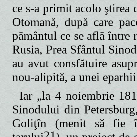
ce s-a primit acolo ştirea
Otomană, după care pace 
pământul ce se află între r
Rusia, Prea Sfântul Sinod
au avut consfătuire asupra
nou-alipită, a unei eparhii
Iar „la 4 noiembrie 1812
Sinodului din Petersburg
Goliţîn
(menit să fie 
21
ţarului
)
,
un proiect de o