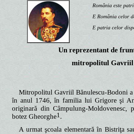
România este patria n
E România celor de d
E patria celor disp
Un reprezentant de frun
mitropolitul Gavrii
Mitropolitul Gavriil Bănulescu-Bodoni a
în anul 1746, în familia lui Grigore şi A
originară din Câmpulung-Moldovenesc, 
1
botez Gheorghe
.
A urmat şcoala elementară în Bistriţa sa