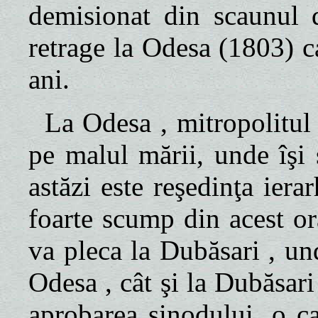
demisionat din scaunul d
retrage
la Odesa
(1803) c
ani.
La Odesa
, mitropolitul
pe malul mării, unde îşi 
astăzi este reşedinţa iera
foarte scump din acest or
va pleca
la Dubăsari
, un
Odesa
, cât şi
la Dubăsari
aprobarea sinodului, o ca