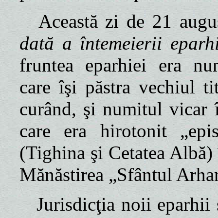
Această zi de 21 augu
dată a întemeierii eparh
fruntea eparhiei era nu
care îşi păstra vechiul t
curând, şi numitul vicar 
care era hirotonit „e
(Tighina şi Cetatea Albă)
Mănăstirea „Sfântul Arha
Jurisdicţia noii eparhii 