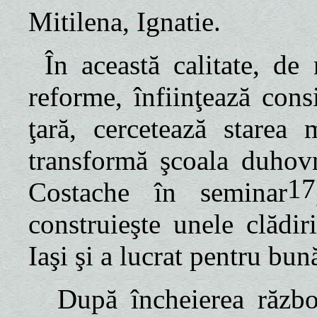
Mitilena, Ignatie.
În această calitate, de
reforme, înfiinţează cons
ţară, cercetează starea 
transformă şcoala duhovn
17
Costache în seminar
construieşte unele clădir
Iaşi şi a lucrat pentru bun
După încheierea răzb