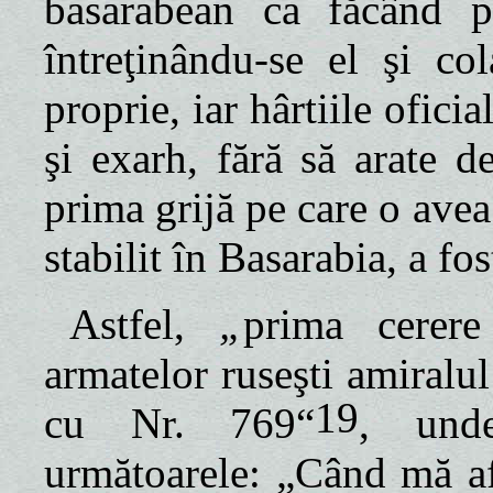
basarabean ca făcând pa
întreţinându-se el şi col
proprie, iar hârtiile ofici
şi exarh, fără să arate d
prima grijă pe care o avea
stabilit în Basarabia, a fo
Astfel,
„
prima cerere
armatelor ruseşti amiralu
19
cu Nr. 769“
, unde
următoarele: „Când mă 