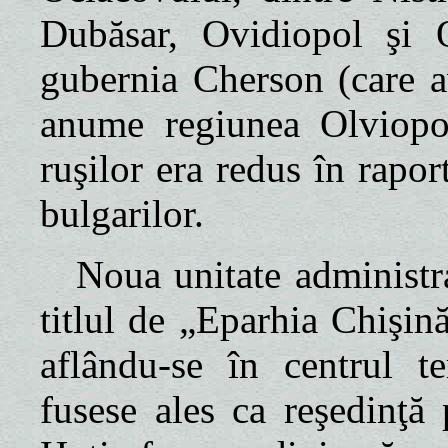
Dubăsar, Ovidiopol şi 
gubernia Cherson (care av
anume regiunea Olviopo
ruşilor era redus în rapor
bulgarilor.
Noua unitate administr
titlul de „Eparhia Chişin
aflându-se în centrul ter
fusese ales ca reşedinţă p