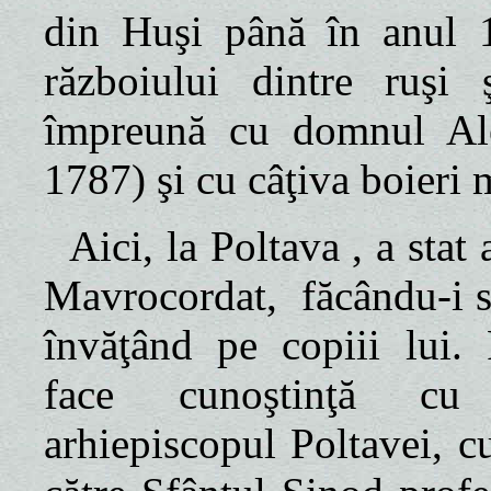
din Huşi până în anul 1
războiului dintre ruşi
împreună cu domnul Al
1787) şi cu câţiva boieri
Aici,
la Poltava
, a stat
Mavrocordat,
făcându-i s
învăţând pe copiii lui. 
face cunoştinţă cu 
arhiepiscopul Poltavei, c