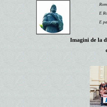
România
E Român
E patr
Imagini de la d