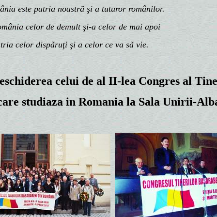
 este patria noastrã şi a tuturor românilor.
ia celor de demult şi-a celor de mai apoi
ia celor dispãruţi
şi a celor ce va sã vie.
eschiderea celui de al II-lea Congres al Tin
care studiaza in Romania la Sala Unirii-Alba