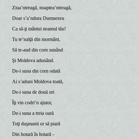
Ziua’ntreagă, noaptea’ntreagă,
Doar s’a’ndura Dumnezeu
Ca să-ţi mântui neamul tău!
Tu te’nalţă din mormânt,
Să te-aud din corn sunând
Şi Moldova adunând.
De-i suna din corn odată
Ai s’aduni Moldova toată,
De-i suna de două ori
Îţi vin codri’n ajutor,
De-i suna a treia oară
Toţi duşmanii or să piară
Din hotară în hotară -