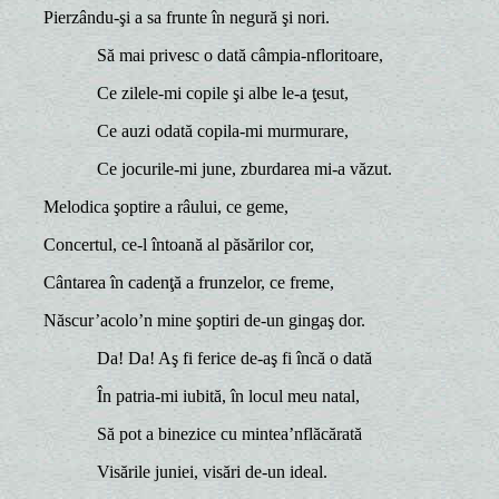
Pierzându-şi a sa frunte în negură şi nori.
Să mai privesc o dată câmpia-nfloritoare,
Ce zilele-mi copile şi albe le-a ţesut,
Ce auzi odată copila-mi murmurare,
Ce jocurile-mi june, zburdarea mi-a văzut.
Melodica şoptire a râului, ce geme,
Concertul, ce-l întoană al păsărilor cor,
Cântarea în cadenţă a frunzelor, ce freme,
Născur’acolo’n mine şoptiri de-un gingaş dor.
Da! Da! Aş fi ferice de-aş fi încă o dată
În patria-mi iubită, în locul meu natal,
Să pot a binezice cu mintea’nflăcărată
Visările juniei, visări de-un ideal.