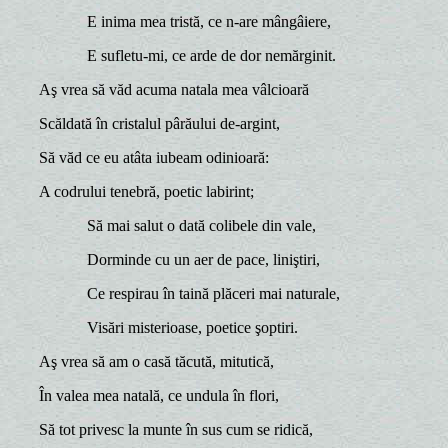
E inima mea tristă, ce n-are mângâiere,
E sufletu-mi, ce arde de dor nemărginit.
Aş vrea să văd acuma natala mea vâlcioară
Scăldată în cristalul pârăului de-argint,
Să văd ce eu atâta iubeam odinioară:
A codrului tenebră, poetic labirint;
Să mai salut o dată colibele din vale,
Dorminde cu un aer de pace, liniştiri,
Ce respirau în taină plăceri mai naturale,
Visări misterioase, poetice şoptiri.
Aş vrea să am o casă tăcută, mitutică,
În valea mea natală, ce undula în flori,
Să tot privesc la munte în sus cum se ridică,