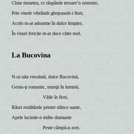
Chiar moartea, ce răspânde teroare’n omenire,
Prin vinele vibrânde gheţoasele-i fiori,
Acolo m-ar adoarme în dulce liniştire,
În visuri fericite m-ar duce către nori.
La Bucovina
N-oi uita vreodată, dulce Bucovină,
Geniu-ţi romantic, munţii în lumină,
Văile în flori,
Râuri resăltânde printre stânce nante,
Apele lucinde-n dalbe diamante
Peste câmpii-n zori.