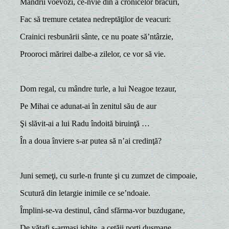
Mândrii voevozi, ce-nvie din a cronicelor bracuri,
Fac să tremure cetatea nedreptăţilor de veacuri:
Crainici resbunării sânte, ce nu poate să’ntârzie,
Prooroci mărirei dalbe-a zilelor, ce vor să vie.
Dom regal, cu mândre turle, a lui Neagoe tezaur,
Pe Mihai ce adunat-ai în zenitul său de aur
Şi slăvit-ai a lui Radu îndoită biruinţă …
În a doua înviere s-ar putea să n’ai credinţă?
Juni semeţi, cu surle-n frunte şi cu zumzet de cimpoaie,
Scutură din letargie inimile ce se’ndoaie.
Împlini-se-va destinul, când sfărma-vor buzdugane,
De vătafi ş-armaşi isbite, a cetăii porţi duşmane.