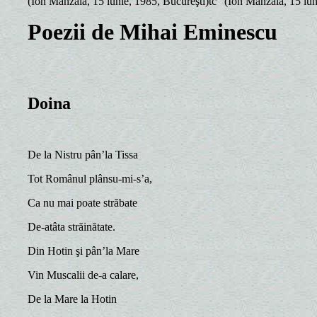
(Ion Mânzală, 15 iunie, 1985, Bucureşti)tc "(Ion Mânzală, 15 iun
Poezii de Mihai Eminescu
Doina
De la Nistru pân’la Tissa
Tot Românul plânsu-mi-s’a,
Ca nu mai poate străbate
De-atâta străinătate.
Din Hotin şi pân’la Mare
Vin Muscalii de-a calare,
De la Mare la Hotin