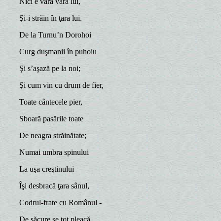
Nici e vară vara lui,
Şi-i străin în ţara lui.
De la Turnu’n Dorohoi
Curg duşmanii în puhoiu
Şi s’aşază pe la noi;
Şi cum vin cu drum de fier,
Toate cântecele pier,
Sboară pasările toate
De neagra străinătate;
Numai umbra spinului
La uşa creştinului
Îşi desbracă ţara sânul,
Codrul-frate cu Românul -
De săcure se tot pleacă