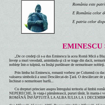
România este patria n
E România celor de d
E patria celor disp
EMINESCU
„De ce credeţi că s-a dus Eminescu la acea Romă Mică a Blajulu
înveţe a muri vreodată, amintindu-şi că se trage din dacii, nemurit
nobleţe într-o tulpină, ea însăşi purtătoare de nemuritoare nobleţi.
Prin limba lui Eminescu, romanii vorbesc pe Columnă cu dacii
valoarea simbolică a unui Descălecat-de-Ţară. O descălecare de g
închinat o nemuritoare harfă...
Cu drepturi princiare asupra întregului teritoriu al limb
NEPERECHE, în viaţa-i pământească, pururi tânăr, în manta-i 
ROMÂNĂ ÎNFĂPTUITĂ LA ALBA IULIA LA 1 DECEMBRI