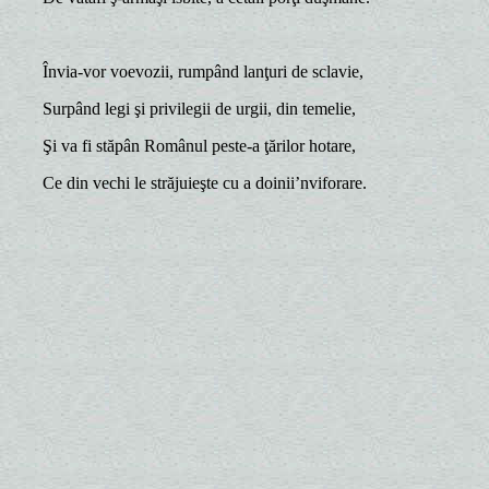
Învia-vor voevozii, rumpând lanţuri de sclavie,
Surpând legi şi privilegii de urgii, din temelie,
Şi va fi stăpân Românul peste-a ţărilor hotare,
Ce din vechi le străjuieşte cu a doinii’nviforare.