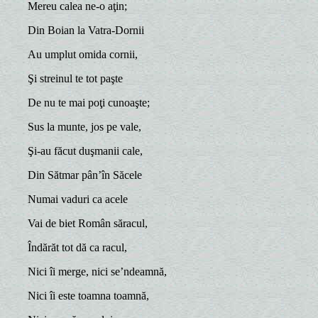
Mereu calea ne-o aţin;
Din Boian la Vatra-Dornii
Au umplut omida cornii,
Şi streinul te tot paşte
De nu te mai poţi cunoaşte;
Sus la munte, jos pe vale,
Şi-au făcut duşmanii cale,
Din Sătmar pân’în Săcele
Numai vaduri ca acele
Vai de biet Român săracul,
Îndărăt tot dă ca racul,
Nici îi merge, nici se’ndeamnă,
Nici îi este toamna toamnă,