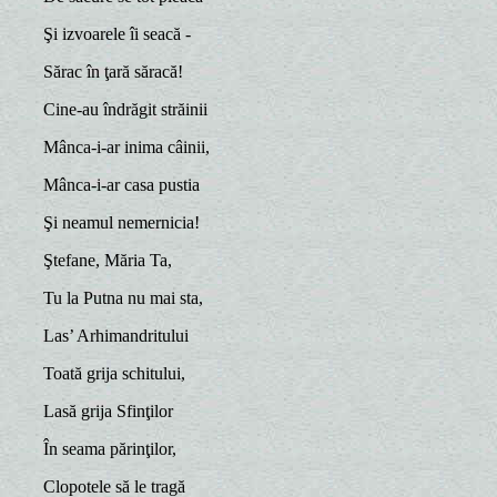
Şi izvoarele îi seacă -
Sărac în ţară săracă!
Cine-au îndrăgit străinii
Mânca-i-ar inima câinii,
Mânca-i-ar casa pustia
Şi neamul nemernicia!
Ştefane, Măria Ta,
Tu la Putna nu mai sta,
Las’ Arhimandritului
Toată grija schitului,
Lasă grija Sfinţilor
În seama părinţilor,
Clopotele să le tragă