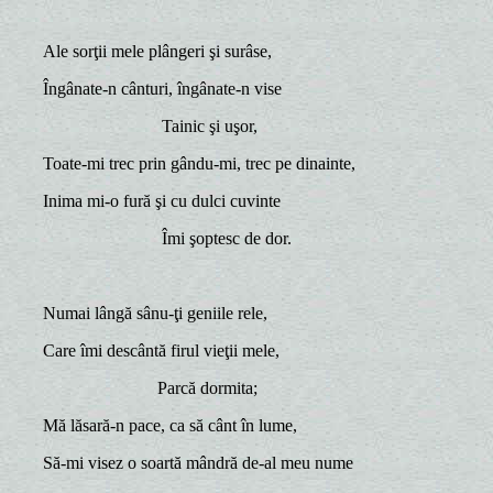
Ale sorţii mele plângeri şi surâse,
Îngânate-n cânturi, îngânate-n vise
Tainic şi uşor,
Toate-mi trec prin gându-mi, trec pe dinainte,
Inima mi-o fură şi cu dulci cuvinte
Îmi şoptesc de dor.
Numai lângă sânu-ţi geniile rele,
Care îmi descântă firul vieţii mele,
Parcă dormita;
Mă lăsară-n pace, ca să cânt în lume,
Să-mi visez o soartă mândră de-al meu nume