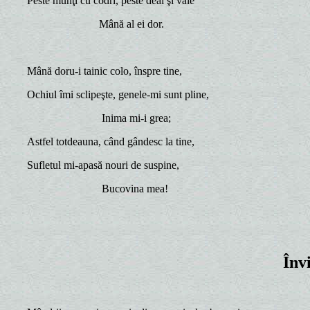
Peste munţi cu codri, peste deal şi vale
Mână al ei dor.
Mână doru-i tainic colo, înspre tine,
Ochiul îmi sclipeşte, genele-mi sunt pline,
Inima mi-i grea;
Astfel totdeauna, când gândesc la tine,
Sufletul mi-apasă nouri de suspine,
Bucovina mea!
Înv