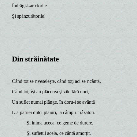
Îndrăgi-i-ar ciorile
Şi spânzurătorile!
Din străinătate
Când tot se-nveseleşte, când toţi aci se-ncântă,
Când toţi îşi au plăcerea şi zile fără nori,
Un suflet numai plânge, în doru-i se avântă
L-a patriei dulci plaiuri, la câmpii-i râzători.
Şi inima aceea, ce geme de durere,
Şi sufletul acela, ce cântă amorţit,