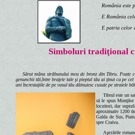
România este patr
E România celor 
E patria celor d
Simboluri tradiţional c
Sărut mâna străbunului meu de bronz din Tibru. Poate că ţ
genunchii tăi,între braţele tale şi pieptul tău ai ţinut ca pe c
ani încrestaţiile de pe vasul tău dăinuiesc cusute pe straiele băt
Tibrul este un sa
să le spun Munţilor
locuitori, dar supra
aproximativ 1200 de 
Galda de Sus, Piatr
spre Craiva.
Aşezările romane 