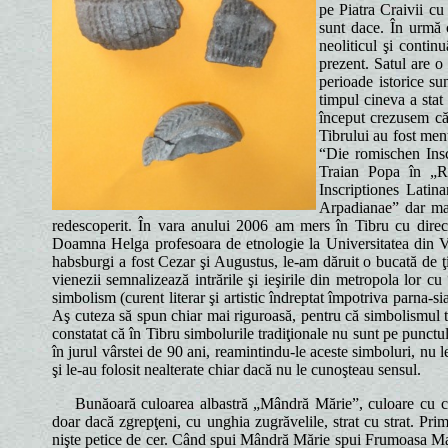
pe Piatra Craivii cu
sunt dace. În urmă 
neoliticul şi contin
prezent. Satul are o
perioade istorice su
timpul cineva a stat
început crezusem că 
Tibrului au fost men
“Die romischen Insc
Traian Popa în „R
Inscriptiones Latin
Arpadianae” dar mai
redescoperit. În vara anului 2006 am mers în Tibru cu dire
Doamna Helga profesoara de etnologie la Universitatea din Vi
habsburgi a fost Cezar şi Augustus, le-am dăruit o bucată de 
vienezii semnalizează intrările şi ieşirile din metropola lor 
simbolism (curent literar şi artistic îndreptat împotriva parna-sia
Aş cuteza să spun chiar mai riguroasă, pentru că simbolismul t
constatat că în Tibru simbolurile tradiţionale nu sunt pe punctul
în jurul vârstei de 90 ani, reamintindu-le aceste simboluri, nu l
şi le-au folosit nealterate chiar dacă nu le cunoşteau sensul.
Bunăoară culoarea albastră „Mândră Mărie”, culoare cu care
doar dacă zgrepţeni, cu unghia zugrăvelile, strat cu strat. Pr
nişte petice de cer. Când spui Mândră Mărie spui Frumoasa M