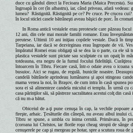
duce cu gândul direct la Fecioara Maria (Maica Precesta). Sunt
îngroapă în cer (în albastru), iar, când priveau, afară vedeau: 
lumea? Răstignită. Răstignită pe ce? Pe cruce. Pe crucea cui? 
în locul sticlei casele bătrâneşti aveau băşici de porc. În croma
In Roma antică vestalele erau preotesele care păzeau focul sa
12 ani, din cele mai morale familii romane. Erau înveşmântat
preutese. Ultimii 10 ani iniţiau copilele vestale. Dacă în tim
Tarpeiana, iar dacă se dezvirginau erau îngropate de vii. Vest
împăratul Romei erau obligaţi să se dea la o parte, ca ele să t
plastica vestalele sunt pictate sau sculptate cu un opaiţ în m
totdeauna, era negru de la fumul focului fidelităţii. Curăţirea
întoarcem în Tibru. Fiecare casă, într-o odaie avea o icoana 
busuioc. Aici se rugau, de regulă, bunicile noastre. Deasupr
candelă bătrânele aprindeau lumânarea şi apoi stingeau cande
mama venea la noi, în Braşov, de cum intra în casă spunea poi
sora ei să alimenteze candela micului ei templu. În urmă cu c
casa părinţilor săi, să păstreze sacralitatea acestui colţ din cas
că nu m-a bătut.
Obiceiul de a-ţi pune cenuşa în cap, la vechile popoare an
fireşte, arhaic. Ţesăturile din cânepă, nu aveau albul inului ci,
Tibru se spune, a umbla cu inima cernită. Primăvara, în pr
(coroana lui Christos, iar florile roşu cheag stropii de sânge d
cenuşerele pe cap şi mergeau pe hotar, spre a scutura roua de