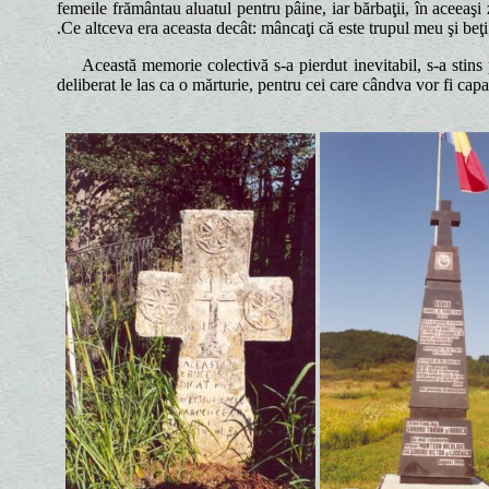
femeile frământau aluatul pentru pâine, iar bărbaţii, în aceeaşi
.Ce altceva era aceasta decât: mâncaţi că este trupul meu şi beţi
Această memorie colectivă s-a pierdut inevitabil, s-a stin
deliberat le las ca o mărturie, pentru cei care cândva vor fi capab