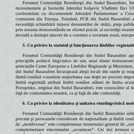
Forumul Comunităţii Româneşti din Sudul Basarabiei, îm
monumentele şi busturile liderului bolşevic Vladimir Ilici Ul
conformitate cu documentele Adunării Parlamentare a Consili
comuniste din Europa. Totodată, FCR din Sudul Basarabiei atr
necesităţii schimbării tuturor denumirilor de străzi, pieţe public
prin aceasta demonstrându-se efortul practic al societăţii noast
dovadă a dorinţei sincere de a construi o societate nouă, europ
5. Cu privire la statutul şi funcţionarea limbilor regional
Forumul Comunităţii Româneşti din Sudul Basarabiei apre
principiile politicii lingvistice de stat, unul dintre instrume
principiile Cartei Europene a Limbilor Regionale şi Minoritare
din Sudul Basarabiei încurajează aleşii locali din satele şi or
limbă română constituie majoritatea sau deţin un procent import
limbă regională atribuit limbii române alături de limba ucr
Poroşenko, originar din Sudul Basarabiei, este cunoscător al li
faţă de comunitatea noastră, ca şi faţă de alte comunităţi.
6. Cu privire la identitatea şi unitatea etnolingvistică m
Forumul Comunităţii Româneşti din Sudul Basarabiei subli
precum şi persoanele considerate de naţionalitate şi limbă româ
de „moldovean” este complemenar termenului general de „româ
complementare etnonimului „ucrainean”. Cei doi termeni 