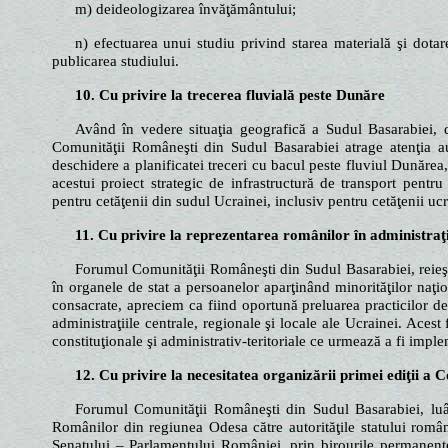
m) deideologizarea învăţământului;
n) efectuarea unui studiu privind starea materială şi dota
publicarea studiului.
10. Cu privire la trecerea fluvială peste Dunăre
Având în vedere situaţia geografică a Sudul Basarabiei,
Comunităţii Româneşti din Sudul Basarabiei atrage atenţia auto
deschidere a planificatei treceri cu bacul peste fluviul Dunărea,
acestui proiect strategic de infrastructură de transport pentr
pentru cetăţenii din sudul Ucrainei, inclusiv pentru cetăţenii uc
11. Cu privire la reprezentarea românilor în administraţ
Forumul Comunităţii Româneşti din Sudul Basarabiei, reieşi
în organele de stat a persoanelor aparţinând minorităţilor naţio
consacrate, apreciem ca fiind oportună preluarea practicilor de
administraţiile centrale, regionale şi locale ale Ucrainei. Acest
constituţionale şi administrativ-teritoriale ce urmează a fi imple
12. Cu privire la necesitatea organizării primei ediţii a
Forumul Comunităţii Româneşti din Sudul Basarabiei, luân
Românilor din regiunea Odesa către autorităţile statului român,
Senatului – Parlamentului României, prin birourile permanente