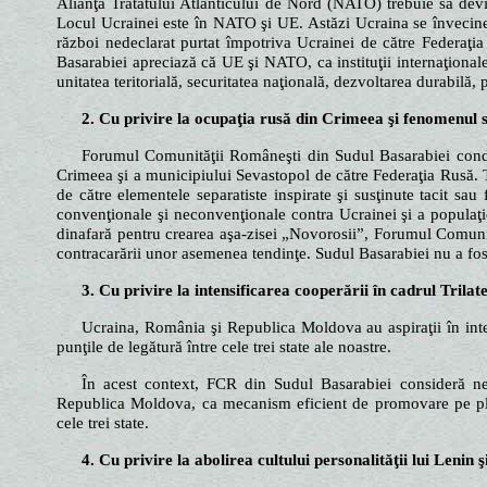
Alianţa Tratatului Atlanticului de Nord (NATO) trebuie să devin
Locul Ucrainei este în NATO şi UE. Astăzi Ucraina se învecine
război nedeclarat purtat împotriva Ucrainei de către Federaţia
Basarabiei apreciază că UE şi NATO, ca instituţii internaţiona
unitatea teritorială, securitatea naţională, dezvoltarea durabilă
2. Cu privire la ocupaţia rusă din Crimeea şi fenomenul 
Forumul Comunităţii Româneşti din Sudul Basarabiei cond
Crimeea şi a municipiului Sevastopol de către Federaţia Rusă.
de către elementele separatiste inspirate şi susţinute tacit sa
convenţionale şi neconvenţionale contra Ucrainei şi a populaţie
dinafară pentru crearea aşa-zisei „Novorosii”, Forumul Comunit
contracarării unor asemenea tendinţe. Sudul Basarabiei nu a fost
3. Cu privire la intensificarea cooperării în cadrul Tri
Ucraina, România şi Republica Moldova au aspiraţii în in
punţile de legătură între cele trei state ale noastre.
În acest context, FCR din Sudul Basarabiei consideră nec
Republica Moldova, ca mecanism eficient de promovare pe plan 
cele trei state.
4. Cu privire la abolirea cultului personalităţii lui Lenin