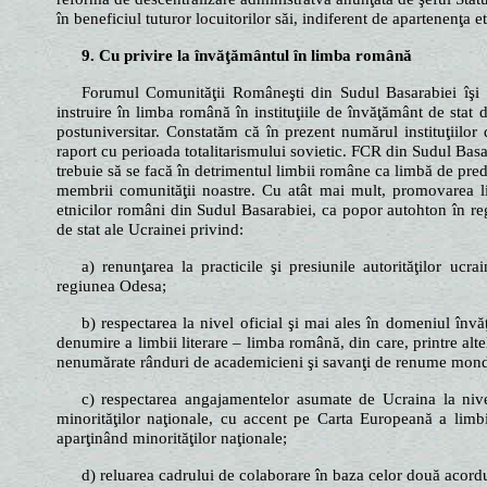
în beneficiul tuturor locuitorilor săi, indiferent de apartenenţa et
9. Cu privire la învăţământul în limba română
Forumul Comunităţii Româneşti din Sudul Basarabiei îşi e
instruire în limba română în instituţiile de învăţământ de stat d
postuniversitar. Constatăm că în prezent numărul instituţiilo
raport cu perioada totalitarismului sovietic. FCR din Sudul Bas
trebuie să se facă în detrimentul limbii române ca limbă de preda
membrii comunităţii noastre. Cu atât mai mult, promovarea l
etnicilor români din Sudul Basarabiei, ca popor autohton în regi
de stat ale Ucrainei privind:
a) renunţarea la practicile şi presiunile autorităţilor ucr
regiunea Odesa;
b) respectarea la nivel oficial şi mai ales în domeniul înv
denumire a limbii literare – limba română, din care, printre altel
nenumărate rânduri de academicieni şi savanţi de renume mon
c) respectarea angajamentelor asumate de Ucraina la nivel
minorităţilor naţionale, cu accent pe Carta Europeană a limbi
aparţinând minorităţilor naţionale;
d) reluarea cadrului de colaborare în baza celor două acor