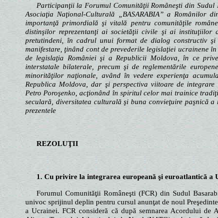
Participanţii la Forumul Comunităţii Româneşti din Sudul Ba
Asociaţia Naţional-Culturală „BASARABIA” a Românilor din
importanţă primordială şi vitală pentru comunităţile române
distinşilor reprezentanţi ai societăţii civile şi ai instituţii
pretutindeni, în cadrul unui format de dialog constructiv şi
manifestare, ţinând cont de prevederile legislaţiei ucrainene î
de legislaţia României şi a Republicii Moldova, în ce priveş
interstatale bilaterale, precum şi de reglementările europen
minorităţilor naţionale, având în vedere experienţa acumul
Republica Moldova, dar şi perspectiva viitoare de integrare
Petro Poroşenko, acţionând în spiritul celor mai trainice tradiţ
seculară, diversitatea culturală şi buna convieţuire paşnică 
prezentele
REZOLUŢII
1. Cu privire la integrarea europeană şi euroatlantică a 
Forumul Comunităţii Româneşti (FCR) din Sudul Basarabie
univoc sprijinul deplin pentru cursul anunţat de noul Preşedinte
a Ucrainei. FCR consideră că după semnarea Acordului de As