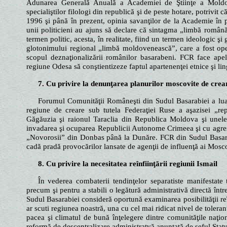
Adunarea Generală Anuală a Academiei de Ştiinţe a Moldovei
specialiştilor filologi din republică şi de peste hotare, potri
1996 şi până în prezent, opinia savanţilor de la Academie în
unii politicieni au ajuns să declare că sintagma „limbă român
termen politic, acesta, în realitate, fiind un termen ideologic şi
glotonimului regional „limbă moldovenească”, care a fost opera
scopul deznaţionalizării românilor basarabeni. FCR face ape
regiune Odesa să conştientizeze faptul apartenenţei etnice şi lin
7. Cu privire la denunţarea planurilor moscovite de crea
Forumul Comunităţii Româneşti din Sudul Basarabiei a luat 
regiune de creare sub tutela Federaţiei Ruse a aşazisei „re
Găgăuzia şi raionul Taraclia din Republica Moldova şi unele
invadarea şi ocuparea Republicii Autonome Crimeea şi cu agresiu
„Novorosii” din Donbas până la Dunăre. FCR din Sudul Basarab
cadă pradă provocărilor lansate de agenţii de influenţă ai Mos
8. Cu privire la necesitatea reînfiinţării regiunii Ismail
În vederea combaterii tendinţelor separatiste manifestate
precum şi pentru a stabili o legătură administrativă directă în
Sudul Basarabiei consideră oportună examinarea posibilităţii reî
ar scuti regiunea noastră, una cu cel mai ridicat nivel de toleran
pacea şi climatul de bună înţelegere dintre comunităţile naţiona
reformă de descentralizare administratvă anunţată de şeful Statu