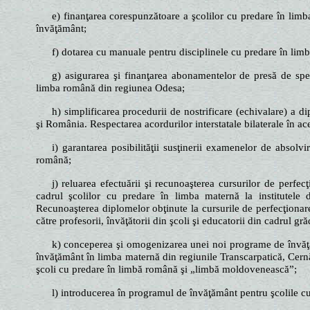
e) finanţarea corespunzătoare a şcolilor cu predare în limb
învăţământ;
f) dotarea cu manuale pentru disciplinele cu predare în limba 
g) asigurarea şi finanţarea abonamentelor de presă de sp
limba română din regiunea Odesa;
h) simplificarea procedurii de nostrificare (echivalare) a 
şi România. Respectarea acordurilor interstatale bilaterale în a
i) garantarea posibilităţii susţinerii examenelor de absolv
română;
j) reluarea efectuării şi recunoaşterea cursurilor de perfec
cadrul şcolilor cu predare în limba maternă la institutele
Recunoaşterea diplomelor obţinute la cursurile de perfecţionar
către profesorii, învăţătorii din şcoli şi educatorii din cadrul gră
k) conceperea şi omogenizarea unei noi programe de învăţăm
învăţământ în limba maternă din regiunile Transcarpatică, Cernă
şcoli cu predare în limbă română şi „limbă moldovenească”;
l) introducerea în programul de învăţământ pentru şcolile c