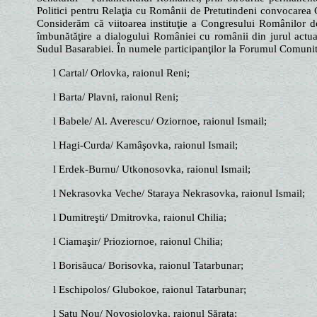
Politici pentru Relaţia cu Românii de Pretutindeni convocarea 
Considerăm că viitoarea instituţie a Congresului Românilor de P
îmbunătăţire a dialogului României cu românii din jurul actual
Sudul Basarabiei. În numele participanţilor la Forumul Comunităţ
l Cartal/ Orlovka, raionul Reni;
l Barta/ Plavni, raionul Reni;
l Babele/ Al. Averescu/ Oziornoe, raionul Ismail;
l Hagi-Curda/ Kamâşovka, raionul Ismail;
l Erdek-Burnu/ Utkonosovka, raionul Ismail;
l Nekrasovka Veche/ Staraya Nekrasovka, raionul Ismail;
l Dumitreşti/ Dmitrovka, raionul Chilia;
l Ciamaşir/ Prioziornoe, raionul Chilia;
l Borisăuca/ Borisovka, raionul Tatarbunar;
l Eschipolos/ Glubokoe, raionul Tatarbunar;
l Satu Nou/ Novosiolovka, raionul Sărata;