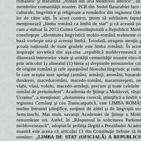
românesc şi înseamnă „român din aria Moldovei istorice”, iar
membrilor comunităţii noastre. FCR din Sudul Basarabiei face ap
culturale, lingvistice şi religioase a românilor din regiunea Ode
lor de către alţii. În acest context, ţinem să subliniem fa
menţionează „limba română ca limbă de stat” şi că această prev
cum a statuat în 2013 Curtea Constituţională a Republicii Mold
consfinţeşte „identitatea lingvistică moldo-română realmente 
bază vorbeşte una şi aceeaşi limbă. Totodată, atragem atenţia
şcoala naţională de toate gradele este limba română. În acest
inspiraţie sovietică din aşa-zisa „republică moldovenească 
dăunează intereselor vitale şi unităţii comunităţii noastre etn
prin articolul 1) alineatul (1) litera a) drepturile persoanelor 
de origine română şi cele aparţinând filonului lingvistic şi cul
în care aceştia sunt apelaţi (armâni, armânji, aromâni, basarabe
dunăreni, macedoromâni, macedo-români, maramureşeni, meg
vlahi, vlasi, volohi, macedo-armânji, precum şi toate celelalt
români de pretutindeni”. Academia de Ştiinţe a Moldovei, răsp
Ucraina”, a menţionat: „denumirea corectă, ştiinţifică a limbii v
regiunea Cernăuţi şi cea Transcarpatică, este LIMBA ROMÂNĂ
multor întruniri ştiinţifice, susţinut de altfel şi de lingviştii
Semcinschi. Mai mult, savanţii Academiei de Ştiinţe a Mold
nenumărate ori. Astfel, în „Răspunsul la solicitarea Parlam
moldovenească”, adoptat în şedinţa lărgită a Prezidiului Acade
noastră este aceea că articolul 13 din Constituţie trebuie să f
următor:
„LIMBA DE STAT (OFICIALĂ) A REPUBLI