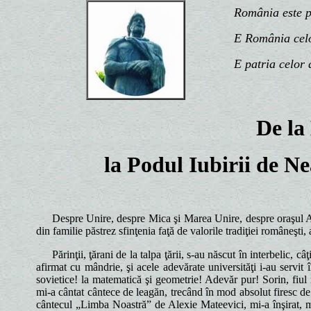
România este patr
E România celor 
E patria celor d
De la
la Podul Iubirii de Ne
Despre Unire, despre Mica şi Marea Unire, despre oraşul Alba
din familie păstrez sfinţenia faţă de valorile tradiţiei româneşti,
Părinţii, ţărani de la talpa ţării, s-au născut în interbelic
afirmat cu mândrie, şi acele adevărate universităţi i-au servit î
sovietice! la matematică şi geometrie! Adevăr pur! Sorin, fiu
mi-a cântat cântece de leagăn, trecând în mod absolut firesc de
cântecul „Limba Noastră” de Alexie Mateevici, mi-a înşirat, mai