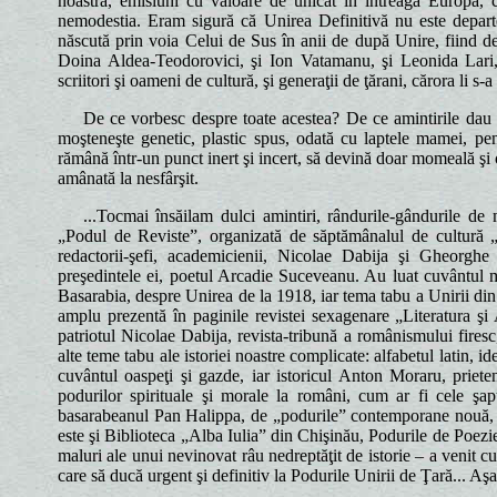
noastră, emisiuni cu valoare de unicat în întreaga Europă, 
nemodestia. Eram sigură că Unirea Definitivă nu este departe
născută prin voia Celui de Sus în anii de după Unire, fiind de 
Doina Aldea-Teodorovici, şi Ion Vatamanu, şi Leonida Lari, 
scriitori şi oameni de cultură, şi generaţii de ţărani, cărora li s-
De ce vorbesc despre toate acestea? De ce amintirile dau b
moşteneşte genetic, plastic spus, odată cu laptele mamei, pen
rămână într-un punct inert şi incert, să devină doar momeală şi ob
amânată la nesfârşit.
...Tocmai însăilam dulci amintiri, rândurile-gândurile d
„Podul de Reviste”, organizată de săptămânalul de cultură „L
redactorii-şefi, academicienii, Nicolae Dabija şi Gheorgh
preşedintele ei, poetul Arcadie Suceveanu. Au luat cuvântul ma
Basarabia, despre Unirea de la 1918, iar tema tabu a Unirii din 
amplu prezentă în paginile revistei sexagenare „Literatura şi
patriotul Nicolae Dabija, revista-tribună a românismului firesc
alte teme tabu ale istoriei noastre complicate: alfabetul latin, id
cuvântul oaspeţi şi gazde, iar istoricul Anton Moraru, priet
podurilor spirituale şi morale la români, cum ar fi cele şapt
basarabeanul Pan Halippa, de „podurile” contemporane nouă, P
este şi Biblioteca „Alba Iulia” din Chişinău, Podurile de Poezie
maluri ale unui nevinovat râu nedreptăţit de istorie – a venit 
care să ducă urgent şi definitiv la Podurile Unirii de Ţară... A