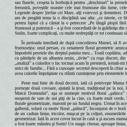
sau flanele, croşeta la horboţică pentru „deschisuri” la pernel
fereastră, poveştile noastre cele mai frumoase din lume, cel
Legende despre Ştefan cel Mare, alţi voievozi şi domnitori. D
am de pregătit tema la o disciplină sau alta: „ce istorie, ce l
pentru faptul că a cântat la o petrecere „Pe lângă plopii fără
frumoasă şi puternică – a şi fost concediată de la grădiniţa din
Stalin, foarte complicaţi, cu multe nedreptăţi ce tot continuau s
În perioada imediată de după concedierea Mamei, să fi avu
frumuseţea: unul persan, cu ornament floral geometric aruncat
împodobi peretele din dreptul patului meu... Toată copilăria, adol
cu pătrăţele de un albastru senin, „tivite” cu roşu discret, d
„analiză” a culorilor o fac tocmai acum în premieră, iertată-mi f
strict de familie... Fără a cunoaşte secretul descoperit în chia
avea culorile împrăştiate cu sfântă cuminţenie prin elementele l
Peste mai bine de două decenii, iată că potriveşte Mama fir
porneşte două covoare, ajutată la ţesut, tradiţional pe la noi,
Maicii Domnului”, aşa se numeşte motivul floral „şalinca” r
moştenit de sute de ani ştiţi de la cine, cu foarte mult verde,
florale geometrizate, maronii pe un fundal negru. Urmat în acee
galbenă, solară cu motiv floral „şalincă”, înconjurat de o horă 
de un cadran liniar, tricolor, muşcat pe la colţuri, enumerările
geometrizat. Iată în acest covor lucrat în casă a şi ascuns mama 
a fost foarte mândru şi Sorin! Un magic chenar, aproape liniar, alc