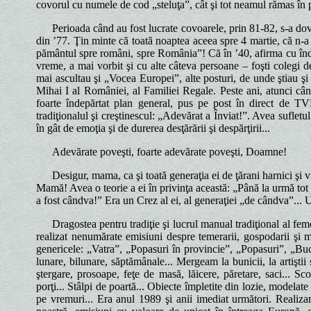
covorul cu numele de cod „steluţa”, cât şi tot neamul rămas în 
Perioada când au fost lucrate covoarele, prin 81-82, s-a do
din ’77. Ţin minte că toată noaptea aceea spre 4 martie, că n-a
pământul spre români, spre România”! Că în ’40, afirma cu îndâr
vreme, a mai vorbit şi cu alte câteva persoane – foşti colegi d
mai ascultau şi „Vocea Europei”, alte posturi, de unde ştiau şi
Mihai I al României, al Familiei Regale. Peste ani, atunci cân
foarte îndepărtat plan general, pus pe post în direct de TVR
tradiţionalul şi creştinescul: „Adevărat a Înviat!”. Avea sufle
în gât de emoţia şi de durerea desţărării şi despărţirii...
Adevărate poveşti, foarte adevărate poveşti, Doamne!
Desigur, mama, ca şi toată generaţia ei de ţărani harnici şi vr
Mamă! Avea o teorie a ei în privinţa această: „Până la urmă tot s
a fost cândva!” Era un Crez al ei, al generaţiei „de cândva”...
Dragostea pentru tradiţie şi lucrul manual tradiţional al fe
realizat nenumărate emisiuni despre temerarii, gospodarii şi m
genericele: „Vatra”, „Popasuri în provincie”, „Popasuri”, „Bucu
lunare, bilunare, săptămânale... Mergeam la bunicii, la artiştii
ştergare, prosoape, feţe de masă, lăicere, păretare, saci... Sc
porţi... Stâlpi de poartă... Obiecte împletite din lozie, modela
pe vremuri... Era anul 1989 şi anii imediat următori. Realiza