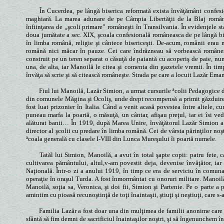
În Cucerdea, pe lângă biserica reformată exista învăţământ confesi
maghiară. La marea adunare de pe Câmpia Libertăţii de la Blaj român
înfiinţarea de „şcoli primare” româneşti în Transilvania. În evidenţele s
doua jumătate a sec. XIX, şcoala confesională româneasca de pe lângă biser
în limba română, religie şi cântece bisericeşti. De-acum, românii erau
română nici măcar în pauze. Cei care îndrăzneau să vorbească româneş
construit pe un teren separat o căsuţă de paiantă cu acoperiş de paie, nu
una, de alta, iar Manoilă le citea şi comenta din gazetele vremii. În ti
învăţa să scrie şi să citească româneşte. Strada pe care a locuit Lazăr Ema
Fiul lui Manoilă, Lazăr Simion, a urmat cursurile ªcolii Pedagogice de
din comunele Măgina şi Ocoliş, unde drept recompensă a primit găzduire, 
fost luat prizonier în Italia. Când a venit acasă povestea între altele, 
puneau marfa la poartă, o măsuţă, un cântar, afişau preţul, iar ei îsi 
alăturat banii… În 1919, după Marea Unire, învăţătorul Lazăr Simion a 
director al şcolii cu predare în limba română. Cei de vârsta părinţilor noşt
ªcoala generală cu clasele I-VIII din Lunca Mureşului îi poartă numele.
Tatăl lui Simion, Manoilă, a avut în total şapte copii: patru fete, ca
cultivarea pământului, altul,v-am povestit deja, devenise învăţător, ia
Naţională. Într-o zi a anului 1919, în timp ce era de serviciu în comun
operaţie în oraşul Turda. A fost înmormântat cu onoruri militare. Manoilă,
Manoilă, soţia sa, Veronica, şi doi fii, Simion şi Partenie. Pe o pa
amintim cu pioasă recunoştinţă de toţi înaintaşii, ştiuţi şi neştiuţi, care s-
Familia Lazăr a fost doar una din mulţimea de familii anonime care 
sfântă să fim demni de sacrificiul înaintaşilor noştri, şi să îngenunchem în f