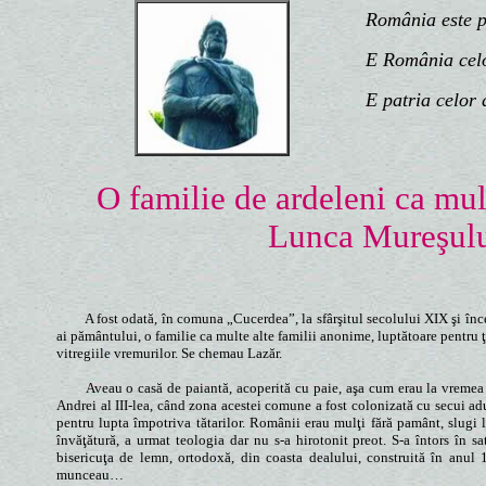
România este patr
E România celor 
E patria celor d
O familie de ardeleni ca mu
Lunca Mureşului
A fost odată, în comuna „Cucerdea”, la sfârşitul secolului XIX şi în
ai pământului, o familie ca multe alte familii anonime, luptătoare pentru ţ
vitregiile vremurilor. Se chemau Lazăr.
Aveau o casă de paiantă, acoperită cu paie, aşa cum erau la vremea 
Andrei al III-lea, când zona acestei comune a fost colonizată cu secui adu
pentru lupta împotriva tătarilor. Românii erau mulţi fără pamânt, slugi
învăţătură, a urmat teologia dar nu s-a hirotonit preot. S-a întors în sat
bisericuţa de lemn, ortodoxă, din coasta dealului, construită în anul 
munceau…