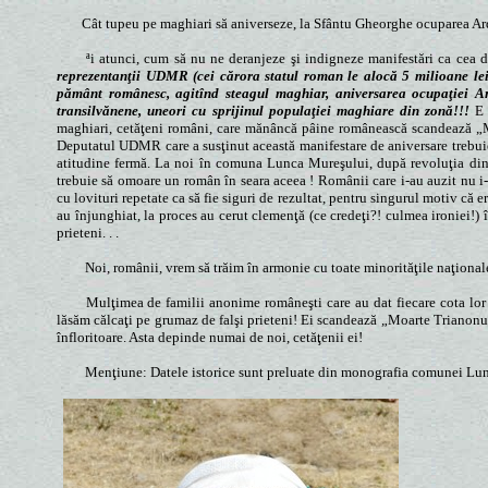
Cât tupeu pe maghiari să aniverseze, la Sfântu Gheorghe ocuparea Ar
ªi atunci, cum să nu ne deranjeze şi indigneze manifestări ca cea
reprezentanţii UDMR (cei cărora statul roman le alocă 5 milioane lei
pământ românesc, agitînd steagul maghiar, aniversarea ocupaţiei
transilvănene, uneori cu sprijinul populaţiei maghiare din zonă!!!
E p
maghiari, cetăţeni români, care mănâncă pâine românească scandează „M
Deputatul UDMR care a susţinut această manifestare de aniversare trebuie 
atitudine fermă. La noi în comuna Lunca Mureşului, după revoluţia din 1
trebuie să omoare un român în seara aceea ! Românii care i-au auzit nu i-
cu lovituri repetate ca să fie siguri de rezultat, pentru singurul motiv că e
au înjunghiat, la proces au cerut clemenţă (ce credeţi?! culmea ironiei!
prieteni. . .
Noi, românii, vrem să trăim în armonie cu toate minorităţile naţional
Mulţimea de familii anonime româneşti care au dat fiecare cota lor 
lăsăm călcaţi pe grumaz de falşi prieteni! Ei scandează „Moarte Tria
înfloritoare. Asta depinde numai de noi, cetăţenii ei!
Menţiune: Datele istorice sunt preluate din monografia comunei Lu