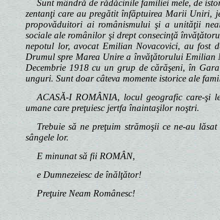
Sunt mândră de rădăcinile familiei mele, de isto
zentanţi care au pregătit înfăptuirea Marii Uniri, 
propovăduitori ai românismului şi a unităţii neamu
sociale ale românilor şi drept consecinţă învăţătoru
nepotul lor, avocat Emilian Novacovici, au fost 
Drumul spre Marea Unire a învăţătorului Emilian No
Decembrie 1918 cu un grup de cărăşeni, în Gara d
unguri. Sunt doar câteva momente istorice ale famil
ACASĂ-I ROMÂNIA, locul geografic care-şi legi
umane care preţuiesc jertfa înaintaşilor noştri.
Trebuie să ne preţuim strămoşii ce ne-au lăsat 
sângele lor.
E minunat să fii ROMÂN,
e Dumnezeiesc de înălţător!
Preţuire Neam Românesc!