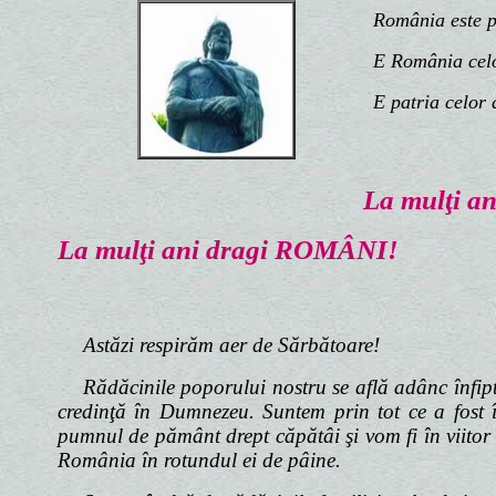
România este patr
E România celor 
E patria celor d
La mulţi 
La mulţi ani dragi ROMÂNI!
Astăzi respirăm aer de Sărbătoare!
Rădăcinile poporului nostru se află adânc înfipt
credinţă în Dumnezeu. Suntem prin tot ce a fost î
pumnul de pământ drept căpătâi şi vom fi în viitor 
România în rotundul ei de pâine.