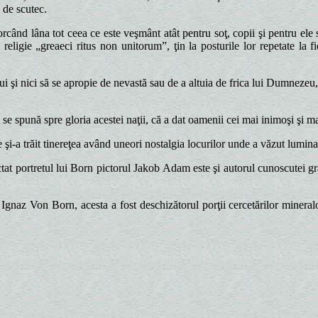
l de scutec.
rcând lâna tot ceea ce este veşmânt atât pentru soţ, copii şi pentru ele
eligie „greaeci ritus non unitorum”, ţin la posturile lor repetate la 
i şi nici să se apropie de nevastă sau de a altuia de frica lui Dumnezeu, c
se spună spre gloria acestei naţii, că a dat oamenii cei mai inimoşi şi m
 şi-a trăit tinereţea având uneori nostalgia locurilor unde a văzut lumina 
ctat portretul lui Born pictorul Jakob Adam este şi autorul cunoscutei gr
nul Ignaz Von Born, acesta a fost deschizătorul porţii cercetărilor mine