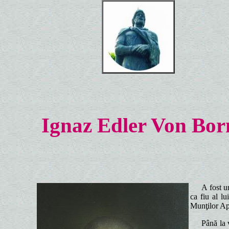
Ro
E 
E 
Ignaz Edler Von Bor
A fost u
ca fiu al l
Munţilor Ap
Până la 