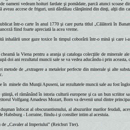
c de oameni vedeam hoituri fardate şi pomădate, parcă atunci scoase d
 aveau accese de friguri, unii dârdâiau clănţănind din dinţi, alţii din ca
blicat într-o carte în anul 1770 şi care purta titlul „Călătorii în Bana
franceză fiind foarte apreciată la acea vreme.
ă inhalării unor gaze toxice în timpul coborârii într-o mină şi care i-au
eamă la Viena pentru a aranja şi cataloga colecţiile de minerale ale c
ă doi ani rezultatul muncii sale se va vedea aducându-i prin aceasta, co
ei metode de „extragere a metalelor perfecte din minerale şi alte sub
c.
ce în minele din Munţii Apuseni, iar rezultatele muncii sale au fost îng
nţă, el rămânând în istoria culturii europene şi ca un bun scriitor satiric
ozitorul Volfgang Amadeus Mozart, Born va devenii unul dintre principali
, duşman înfocat al obscurantismului, al abuzurilor marilor feudali, acest
de Habsburg - Lorraine, fiindu-i şi consilier intim al acestuia.
lu de „Cavaler al Imperiului” (Reichsri Tter).