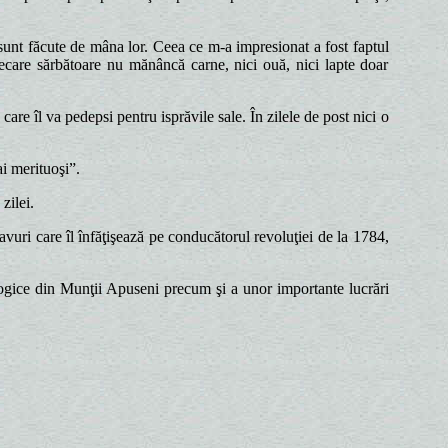
 sunt făcute de mâna lor. Ceea ce m-a impresionat a fost faptul
fiecare sărbătoare nu mănâncă carne, nici ouă, nici lapte doar
are îl va pedepsi pentru isprăvile sale. În zilele de post nici o
ai merituoşi”.
zilei.
avuri care îl înfăţişează pe conducătorul revoluţiei de la 1784,
ralogice din Munţii Apuseni precum şi a unor importante lucrări