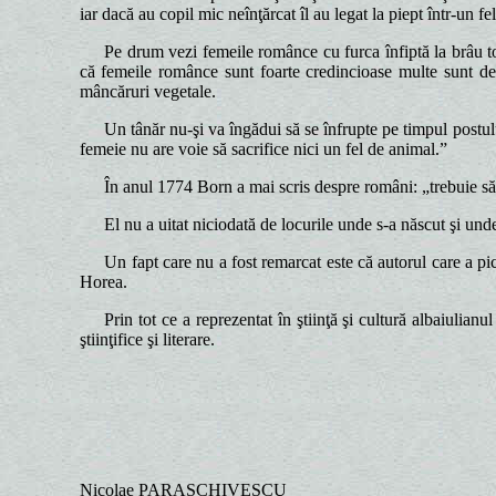
iar dacă au copil mic neînţărcat îl au legat la piept într-un fe
Pe drum vezi femeile românce cu furca înfiptă la brâu to
că femeile românce sunt foarte credincioase multe sunt de r
mâncăruri vegetale.
Un tânăr nu-şi va îngădui să se înfrupte pe timpul postulu
femeie nu are voie să sacrifice nici un fel de animal.”
În anul 1774 Born a mai scris despre români: „trebuie să 
El nu a uitat niciodată de locurile unde s-a născut şi unde
Un fapt care nu a fost remarcat este că autorul care a pi
Horea.
Prin tot ce a reprezentat în ştiinţă şi cultură albaiulia
ştiinţifice şi literare.
Nicolae PARASCHIVESCU