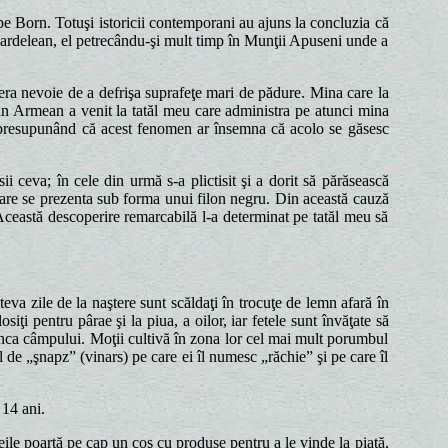
pe Born. Totuşi istoricii contemporani au ajuns la concluzia că
era ardelean, el petrecându-şi mult timp în Munţii Apuseni unde a
 era nevoie de a defrişa suprafeţe mari de pădure. Mina care la
an Armean a venit la tatăl meu care administra pe atunci mina
el presupunând că acest fenomen ar însemna că acolo se găsesc
i ceva; în cele din urmă s-a plictisit şi a dorit să părăsească
 care se prezenta sub forma unui filon negru. Din această cauză
 Această descoperire remarcabilă l-a determinat pe tatăl meu să
teva zile de la naştere sunt scăldaţi în trocuţe de lemn afară în
siţi pentru pârae şi la piua, a oilor, iar fetele sunt învăţate să
la munca câmpului. Moţii cultivă în zona lor cel mai mult porumbul
l de „şnapz” (vinars) pe care ei îl numesc „răchie” şi pe care îl
 14 ani.
eile poartă pe cap un coş cu produse pentru a le vinde la piaţă,