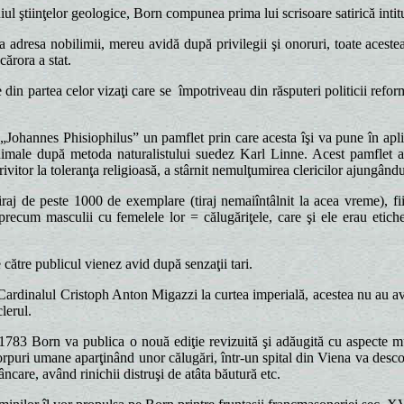
 ştiinţelor geologice, Born compunea prima lui scrisoare satirică intitu
 adresa nobilimii, mereu avidă după privilegii şi onoruri, toate aceste
cărora a stat.
 din partea celor vizaţi care se împotriveau din răsputeri politicii reform
ohannes Phisiophilus” un pamflet prin care acesta îşi va pune în aplicar
e animale după metoda naturalistului suedez Karl Linne. Acest pamflet a
ivitor la toleranţa religioasă, a stârnit nemulţumirea clericilor ajungân
raj de peste 1000 de exemplare (tiraj nemaiîntâlnit la acea vreme), fiind 
) precum masculii cu femelele lor = călugăriţele, care şi ele erau etiche
către publicul vienez avid după senzaţii tari.
Cardinalul Cristoph Anton Migazzi la curtea imperială, acestea nu au avu
lerul.
l 1783 Born va publica o nouă ediţie revizuită şi adăugită cu aspecte m
orpuri umane aparţinând unor călugări, într-un spital din Viena va desc
care, având rinichii distruşi de atâta băutură etc.