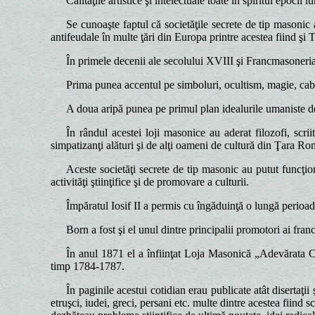
Calităţile artistice şi intelectuale toate în spiritul epoci
Se cunoaşte faptul că societăţile secrete de tip masonic 
antifeudale în multe ţări din Europa printre acestea fiind şi T
În primele decenii ale secolului XVIII şi Francmasoneria 
Prima punea accentul pe simboluri, ocultism, magie, cab
A doua aripă punea pe primul plan idealurile umaniste de l
În rândul acestei loji masonice au aderat filozofi, scri
simpatizanţi alături şi de alţi oameni de cultură din Ţara 
Aceste societăţi secrete de tip masonic au putut funcţion
activităţi ştiinţifice şi de promovare a culturii.
Împăratul Iosif II a permis cu îngăduinţă o lungă perioadă
Born a fost şi el unul dintre principalii promotori ai fra
În anul 1871 el a înfiinţat Loja Masonică „Adevărata Con
timp 1784-1787.
În paginile acestui cotidian erau publicate atât disertaţii ş
etruşci, iudei, greci, persani etc. multe dintre acestea fiind