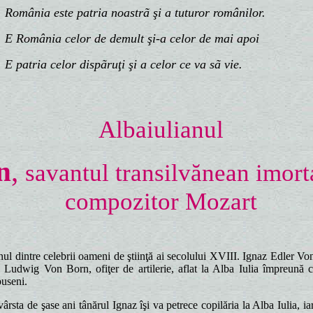
mânia este patria noastrã şi a tuturor românilor.
România celor de demult şi-a celor de mai apoi
patria celor dispãruţi
şi a celor ce va sã vie.
Albaiulianul
n
,
savantul transilvănean imort
compozitor Mozart
nul dintre celebrii oameni de ştiinţă ai secolului XVIII. Ignaz Edler V
ui Ludwig Von Born, ofiţer de artilerie, aflat la Alba Iulia împreună 
useni.
vârsta de şase ani tânărul Ignaz îşi va petrece copilăria la Alba Iulia, i