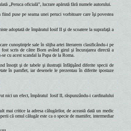
lată „Peruca oficială”, lucrare apărută fără numele autorului.
a fiind puse pe seama unei peruci vorbitoare care îşi povestea
iste adoptată de împăratul Iosif II şi de scoatere la suprafaţă a
e cunoştinţele sale în slijba artei literarem clasificându-i pe
 fost scris de către Born având girul şi încurajarea directă a
du-se cu acest scandal la Papa de la Roma.
însoţit şi de tabele şi ilustraţii înfăţişând diferite specii de
tate în pamflet, iar desenele le prezentau în diferite ipostaze
t nici un efect, împăratul Iosif II, răspunzându-i cardinalului
ult mai critice la adresa călugărilor, de această dată un medic
operii că omul călugăr este ca o specie de mamifer, intermediar