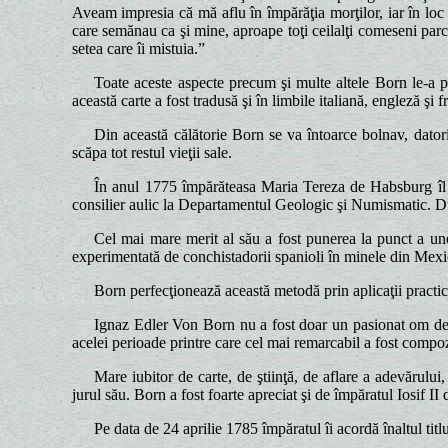
Aveam impresia că mă aflu în împărăţia morţilor, iar în lo
care semănau ca şi mine, aproape toţi ceilalţi comeseni parcă
setea care îi mistuia.”
Toate aceste aspecte precum şi multe altele Born le-a pu
această carte a fost tradusă şi în limbile italiană, engleză şi 
Din această călătorie Born se va întoarce bolnav, datorit
scăpa tot restul vieţii sale.
În anul 1775 împărăteasa Maria Tereza de Habsburg îl ch
consilier aulic la Departamentul Geologic şi Numismatic. Dup
Cel mai mare merit al său a fost punerea la punct a un
experimentată de conchistadorii spanioli în minele din Mexi
Born perfecţionează această metodă prin aplicaţii practi
Ignaz Edler Von Born nu a fost doar un pasionat om de ştii
acelei perioade printre care cel mai remarcabil a fost comp
Mare iubitor de carte, de ştiinţă, de aflare a adevărului
jurul său. Born a fost foarte apreciat şi de împăratul Iosif II 
Pe data de 24 aprilie 1785 împăratul îi acordă înaltul tit