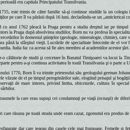
 perioadă era capitala Principatului Transilvania.
1755, este trimis de către familie să-şi continue studiile la un colegiu 
iţilor pe care îl va părăsii după 16 luni, declarându-se un „anticlerical c
 cu anul 1762 pleacă la Praga pentru a studia dreptul iar pe timpul v
tors la Praga după absolvirea studiilor, Born nu va profesa în specialitate
 cercetărilor în domeniul ştiinţelor (geologie, mineralogie, chimie), care 
ra până la sfârşitul vieţii. Lucrările de specialitate întocmite de el vor f
uedia, Italia fac ca acesta să fie ales membru al academiilor acestor ţări.
tr-o călătorie de studii şi cercetare în Banatul Timişoarei va locui la Ti
parte pentru a-şi continua activitatea în toată Transilvania şi o parte a U
anului 1770, Born îi va trimite prietenului său geologului german Johann
e văzute de el pe timpul peregrinărilor sale, elogiind peisajul şi bogăţiil
ervaţii de mare interes, privind limba, obiceiurile, cultura în special a
 sârbilor.
umele la care erau supuşi cei condamnaţi pe viaţă (ocnaşii) de diferite 
ri care răsuna pe toată strada unde eram cazat, zgomotul era produs de 
esfigurate dar care ieşeau din casele cele mai frumoase. Femeile şi fet