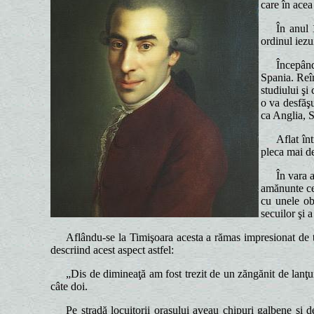
care în acea
În anul 
ordinul iezu
Începând
Spania. Reîn
studiului şi
o va desfăşu
ca Anglia, S
Aflat în
pleca mai de
În vara 
amănunte cel
cu unele obs
secuilor şi a
Aflându-se la Timişoara acesta a rămas impresionat de tra
descriind acest aspect astfel:
„Dis de dimineaţă am fost trezit de un zăngănit de lanţu
câte doi.
Pe stradă locuitorii oraşului aveau chipuri galbene şi d