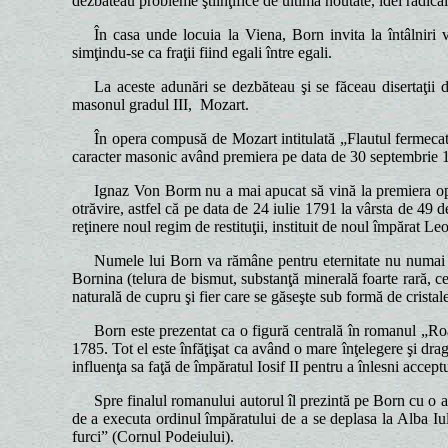
dezbăteau probleme ştiinţifice de ultimă noutate, idei radical
În casa unde locuia la Viena, Born invita la întâlniri vâ
simţindu-se ca fraţii fiind egali între egali.
La aceste adunări se dezbăteau şi se făceau disertaţii
masonul gradul III, Mozart.
În opera compusă de Mozart intitulată „Flautul fermecat
caracter masonic având premiera pe data de 30 septembrie 
Ignaz Von Borm nu a mai apucat să vină la premiera opere
otrăvire, astfel că pe data de 24 iulie 1791 la vârsta de 49 
reţinere noul regim de restituţii, instituit de noul împărat 
Numele lui Born va rămâne pentru eternitate nu numai p
Bornina (telura de bismut, substanţă minerală foarte rară, c
naturală de cupru şi fier care se găseşte sub formă de crista
Born este prezentat ca o figură centrală în romanul „Roat
1785. Tot el este înfăţişat ca având o mare înţelegere şi drag
influenţa sa faţă de împăratul Iosif II pentru a înlesni accept
Spre finalul romanului autorul îl prezintă pe Born cu o a
de a executa ordinul împăratului de a se deplasa la Alba Iul
furci” (Cornul Podeiului).