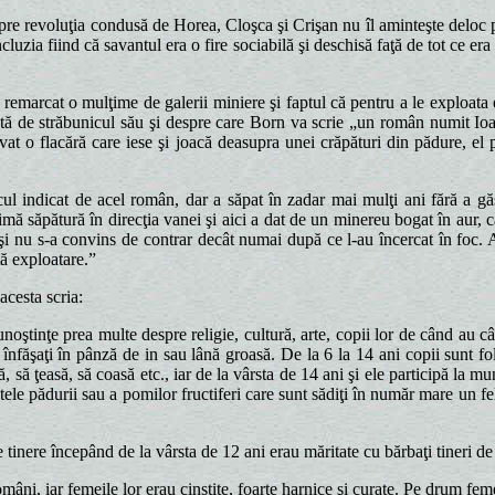
spre revoluţia condusă de Horea, Cloşca şi Crişan nu îl aminteşte deloc 
cluzia fiind că savantul era o fire sociabilă şi deschisă faţă de tot ce 
remarcat o mulţime de galerii miniere şi faptul că pentru a le exploata
ţată de străbunicul său şi despre care Born va scrie „un român numit Io
ervat o flacără care iese şi joacă deasupra unei crăpături din pădure, 
ul indicat de acel român, dar a săpat în zadar mai mulţi ani fără a găsi
timă săpătură în direcţia vanei şi aici a dat de un minereu bogat în aur,
 şi nu s-a convins de contrar decât numai după ce l-au încercat în foc.
ă exploatare.”
cesta scria:
noştinţe prea multe despre religie, cultură, arte, copii lor de când au câ
 înfăşaţi în pânză de in sau lână groasă. De la 6 la 14 ani copii sunt folo
rcă, să ţeasă, să coasă etc., iar de la vârsta de 14 ani şi ele participă 
ele pădurii sau a pomilor fructiferi care sunt sădiţi în număr mare un fe
e tinere începând de la vârsta de 12 ani erau măritate cu bărbaţi tineri de
mâni, iar femeile lor erau cinstite, foarte harnice şi curate. Pe drum fem