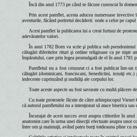
Încă din anul 1773 pe când se făcuse cunoscut în domeniul
Prin acest pamflet, acesta aducea numeroase invective la
aventurile, făcând portretul decăderii orale a celor pe capul 
Acest pamflet la publicarea lui a creat furtuni de proteste
adevăratelor valori.
În anul 1782 Born va scrie şi publica sub pseudonimul „J
călugări diferitelor rituri şi ordine religioase ca pe nişt
împăratului, care prin legea promulgată de el în anul 1781 pr
Pamfletul nu a fost cenzurat ci a fost publicat într-un ti
călugări (dominicani, franciscani, benedictini, iezuiţi etc.
indecente cuprinzând şi nudităţi ale corpului lor.
Toate aceste aspecte au fost savurate cu multă plăcere de 
Cu toate protestele făcute de către arhiepiscopul Vienei 
că autorul pamfletului nu a intenţionat să atace biserica sau c
Încurajat de acest succes avut asupra cititorilor în anu
anatomist care în urma unei disecţii efectuate asupra unor c
între om şi maimuţă, având patru burţi totdeauna pline cu mân