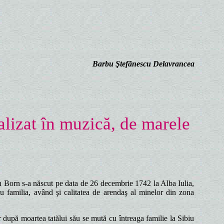
Barbu Ştefãnescu Delavrancea
alizat în muzică, de marele
on Born s-a născut pe data de 26 decembrie 1742 la Alba Iulia,
cu familia, având şi calitatea de arendaş al minelor din zona
ar după moartea tatălui său se mută cu întreaga familie la Sibiu