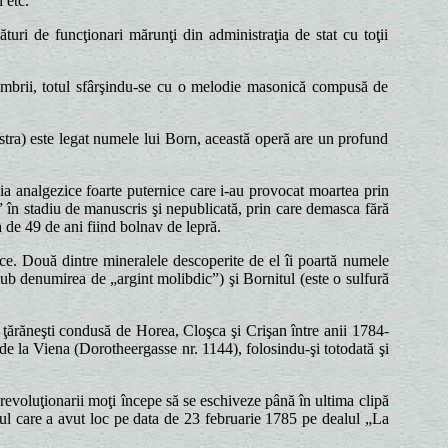
 etc.
ături de funcţionari mărunţi din administraţia de stat cu toţii
 membrii, totul sfârşindu-se cu o melodie masonică compusă de
tra) este legat numele lui Born, această operă are un profund
 ia analgezice foarte puternice care i-au provocat moartea prin
i” în stadiu de manuscris şi nepublicată, prin care demasca fără
a de 49 de ani fiind bolnav de lepră.
e. Două dintre mineralele descoperite de el îi poartă numele
sub denumirea de „argint molibdic”) şi Bornitul (este o sulfură
i ţărăneşti condusă de Horea, Cloşca şi Crişan între anii 1784-
i de la Viena (Dorotheergasse nr. 1144), folosindu-şi totodată şi
 revoluţionarii moţi începe să se eschiveze până în ultima clipă
ciul care a avut loc pe data de 23 februarie 1785 pe dealul „La