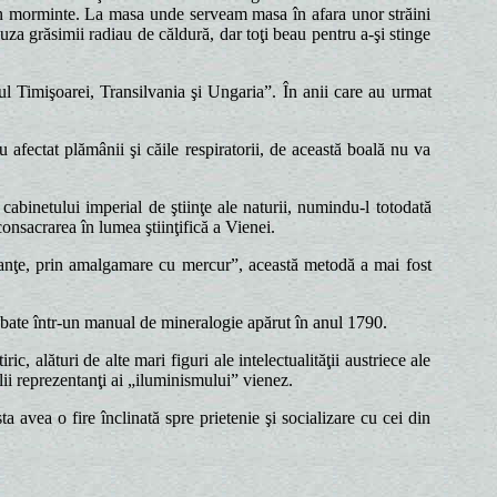
in morminte. La masa unde serveam masa în afara unor străini
uza grăsimii radiau de căldură, dar toţi beau pentru a-şi stinge
tul Timişoarei, Transilvania şi Ungaria”. În anii care au urmat
 afectat plămânii şi căile respiratorii, de această boală nu va
abinetului imperial de ştiinţe ale naturii, numindu-l totodată
nsacrarea în lumea ştiinţifică a Vienei.
stanţe, prin amalgamare cu mercur”, această metodă a mai fost
lobate într-un manual de mineralogie apărut în anul 1790.
, alături de alte mari figuri ale intelectualităţii austriece ale
i reprezentanţi ai „iluminismului” vienez.
a avea o fire înclinată spre prietenie şi socializare cu cei din