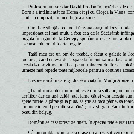
Profesorul universitar David Prodan în lucrările sale de
Born s-a întâlnit atât cu Horea cât şi cu Cloşca la Viena, con
studiat compoziţia mineralogică a zonei.
Omul de ştiinţă a colindat în zona oraşului Deva unde a 
impresionat cel mai mult, a fost cea de la Săcărâmb înfiin
bogată în argint de la Certeje, spunându-i că zilnic a obs
ascunse minereuri foarte bogate.
Tatăl meu era un om de treabă, a făcut o galerie la ,loc
lucrarea, când cineva de la spate la împins să mai facă o ul
acesta l-a privit mai întâi ca pe un minereu de fier cu mică
urmeze mai repede toate mijloacele pentru a continua aceast
Despre românii care îşi duceau viaţa în Munţii Apuseni a
„Traiul românilor din munţi este dur şi sălbatic, nu au cu
aer liber dar cu apă caldă, atât iarna cât şi vara aceştia sunt
spele rufele la pârae şi la piuă, să ştie să facă pâine, să toa
iar unde terenul permite seamănă şi orz şi grâu. Fac din fruct
beau din belşug.
Românii se căsătoresc de tineri, în special fetele erau tar
Cât am umblat prin sate şi oraşe nu am văzut cerşetori ro