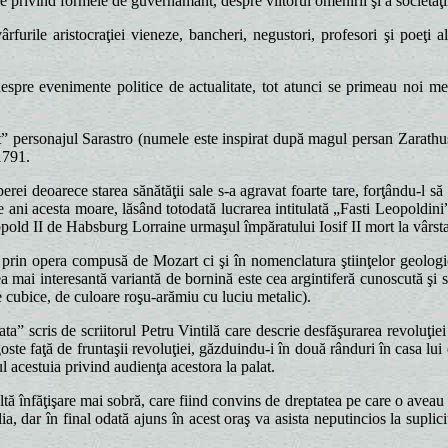
e privind formele de guvernământ, despre viitorul omenirii şi a societăţii
rfurile aristocraţiei vieneze, bancheri, negustori, profesori şi poeţi al
 despre evenimente politice de actualitate, tot atunci se primeau noi
” personajul Sarastro (numele este inspirat după magul persan Zarathus
1791.
i deoarece starea sănătăţii sale s-a agravat foarte tare, forţându-l să
de ani acesta moare, lăsând totodată lucrarea intitulată „Fasti Leopoldin
Leopold II de Habsburg Lorraine urmaşul împăratului Iosif II mort la vârst
rin opera compusă de Mozart ci şi în nomenclatura ştiinţelor geologic
ea mai interesantă variantă de bornină este cea argintiferă cunoscută şi 
le cubice, de culoare roşu-arămiu cu luciu metalic).
a” scris de scriitorul Petru Vintilă care descrie desfăşurarea revoluţie
oste faţă de fruntaşii revoluţiei, găzduindu-i în două rânduri în casa lu
ul acestuia privind audienţa acestora la palat.
ltă înfăţişare mai sobră, care fiind convins de dreptatea pe care o aveau
ia, dar în final odată ajuns în acest oraş va asista neputincios la supli