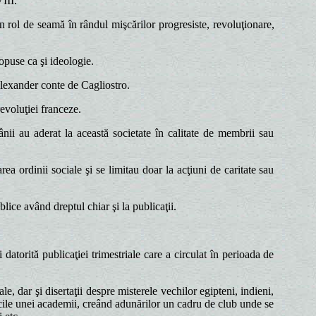
VIII.
n rol de seamă în rândul mişcărilor progresiste, revoluţionare,
opuse ca şi ideologie.
lexander conte de Cagliostro.
evoluţiei franceze.
mânii au aderat la această societate în calitate de membrii sau
a ordinii sociale şi se limitau doar la acţiuni de caritate sau
lice având dreptul chiar şi la publicaţii.
atorită publicaţiei trimestriale care a circulat în perioada de
cale, dar şi disertaţii despre misterele vechilor egipteni, indieni,
sticile unei academii, creând adunărilor un cadru de club unde se