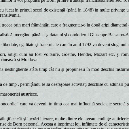
i luminilor îl vor propulsa pe Born printre fruntaşii francmasoneriei sec. X
au jucat în primul secol de existenţă (până în 1848) în multe privinţe u
ransilvania.
trecea prin mari frământări care a fragmentat-o în două aripi diametral 
alistică, mergând până la şarlatanul şi condotierul Giuseppe Balsamo-A
ibertate, egalitate şi fraternitate care în anul 1792 va deveni sloganul r
itori, artişti cum au fost Voltairre, Goethe, Hender, Mozart etc. şi ro
Românească şi Moldova.
a nestingherite atâta timp cât nu-şi propuneau în mod deschis răsturnare
 de timp , permiţându-le să desfăşoare activităţi deschise cu adunări pub
ncmasoneriei austriece.
cordie” care va devenii în timp cea mai influentă societate secretă şi d
tiinţifice cât şi lucrări literare, multe dintre ele aveau tendinţe anticleri
 scrise de Born personal. Acesta a imprimat loji înfiinţate de el caracteri