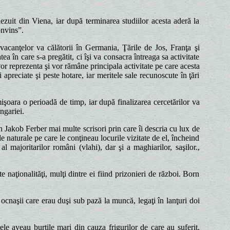
iezuit din Viena, iar după terminarea studiilor acesta aderă la
onvins”.
acanţelor va călătorii în Germania, Ţările de Jos, Franţa şi
a în care s-a pregătit, ci îşi va consacra întreaga sa activitate
vor reprezenta şi vor rămâne principala activitate pe care acesta
i apreciate şi peste hotare, iar meritele sale recunoscute în ţări
mişoara o perioadă de timp, iar după finalizarea cercetărilor va
ngariei.
 Jakob Ferber mai multe scrisori prin care îi descria cu lux de
e naturale pe care le conţineau locurile vizitate de el, încheind
l majoritarilor români (vlahi), dar şi a maghiarilor, saşilor.,
naţionalităţi, mulţi dintre ei fiind prizonieri de război. Born
ocnaşii care erau duşi sub pază la muncă, legaţi în lanţuri doi
ele aveau burţile mari din cauza frigurilor de care au suferit.