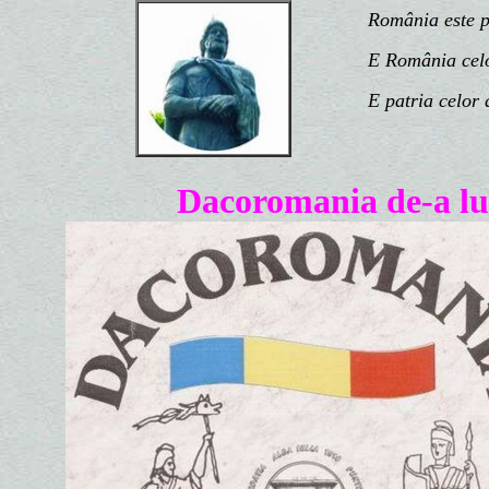
România este patr
E România celor 
E patria celor d
Dacoromania de-a lu