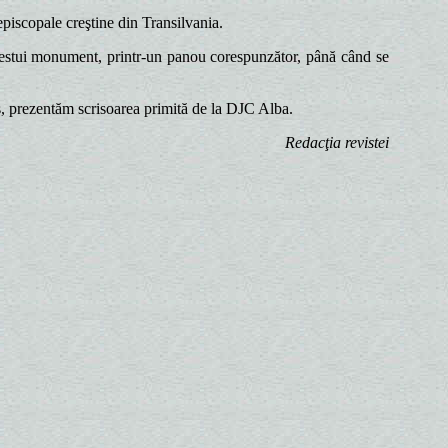
episcopale creştine din Transilvania.
acestui monument, printr-un panou corespunzător, până când se
os, prezentăm scrisoarea primită de la DJC Alba.
Redacţia revistei