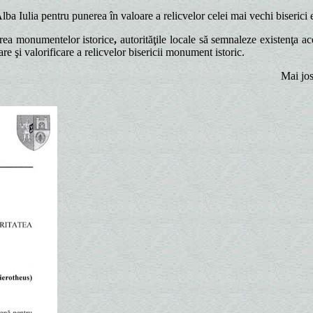
lba Iulia pentru punerea în valoare a relicvelor celei mai vechi biserici 
area monumentelor istorice
,
autorităţile locale să semnaleze existenţa 
re şi valorificare a relicvelor bisericii monument istoric.
Mai j