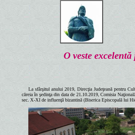
Ro
E 
E 
O veste excelentă
La sfârşitul anului 2019, Direcţia Judeţeană pentru Cul
căreia în şedinţa din data de 21.10.2019, Comisia Naţională
sec. X-XI de influenţă bizantină (Biserica Episcopală lui Hie