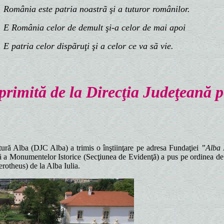
mânia este patria noastrã şi a tuturor românilor.
România celor de demult şi-a celor de mai apoi
patria celor dispãruţi
şi a celor ce va sã vie.
 primită de la Direcţia Judeţeană 
tură Alba (DJC Alba) a trimis o înştiinţare pe adresa Fundaţiei
”Alba 
 a Monumentelor Istorice (Secţiunea de Evidenţă) a pus pe ordinea de zi
rotheus) de la Alba Iulia.