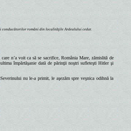
şi conducătorilor români din localităţile Ardealului cedat.
a care n’a voit ca să se sacrifice, România Mare, zămislită de
ima împărtăşanie dată de părinţii noştri sufleteşti Hitler şi
-Severinului nu le-a primit, le aşezăm spre veşnica odihnă la