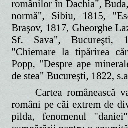
românilor în Dachia", Buda
normă", Sibiu, 1815, "Es
Braşov, 1817, Gheorghe Lază
Sf. Sava", Bucureşti, 1
"Chiemare la tipărirea că
Popp, "Despre ape minerale
de stea" Bucureşti, 1822, s.a
Cartea românească va 
români pe căi extrem de diver
pilda, fenomenul "daniei