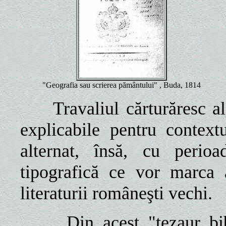
"Geografia sau scrierea pământului" , Buda, 1814
Travaliul cărturăresc al
explicabile pentru context
alternat, însă, cu perioa
tipografică ce vor marca a
literaturii româneşti vechi.
Din acest "tezaur bi