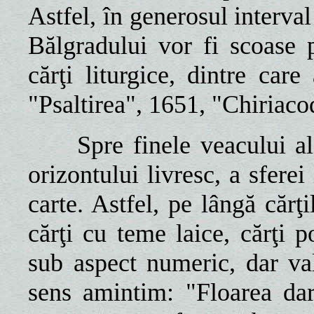
Astfel, în generosul interval
Bălgradului vor fi scoase p
cărţi liturgice, dintre ca
"Psaltirea", 1651, "Chiriac
Spre finele veacului a
orizontului livresc, a sferei 
carte. Astfel, pe lângă cărţi
cărţi cu teme laice, cărţi 
sub aspect numeric, dar val
sens amintim: "Floarea da