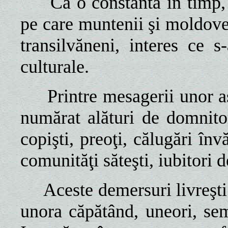
Ca o constantă în timp, 
pe care muntenii şi moldoveni
transilvăneni, interes ce 
culturale.
Printre mesagerii unor a
numărat alături de domnitori,
copişti, preoţi, călugări înv
comunităţi săteşti, iubitori d
Aceste demersuri livreşti
unora căpătând, uneori, semn