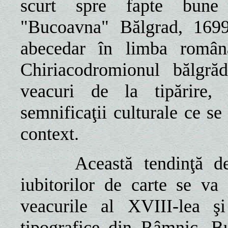
scurt spre fapte bune î
"Bucoavna" Bălgrad, 1699,
abecedar în limba română.
Chiriacodromionul bălgră
veacuri de la tipărire,
semnificaţii culturale ce se
context.
Această tendinţă de
iubitorilor de carte se va
veacurile al XVIII-lea ş
tipografice din Râmnic, Bu