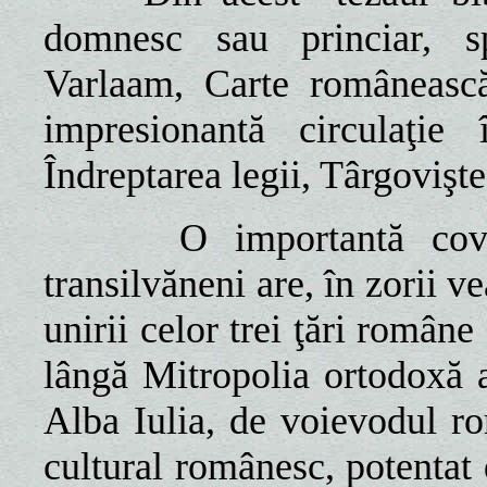
domnesc sau princiar, s
Varlaam, Carte românească
impresionantă circulaţie 
Îndreptarea legii, Târgovişte
O importantă covâ
transilvăneni are, în zorii v
unirii celor trei ţări române
lângă Mitropolia ortodoxă a 
Alba Iulia, de voievodul r
cultural românesc, potentat d