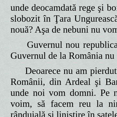
unde deocamdată rege şi bo
slobozit în Ţara Ungureasc
nouă? Aşa de nebuni nu vom
Guvernul nou republican 
Guvernul de la România nu 
Deoarece nu am pierdut m
Românii, din Ardeal şi Ban
unde noi vom domni. Pe no
voim, să facem reu la n
rânduială şi liniştire în satel