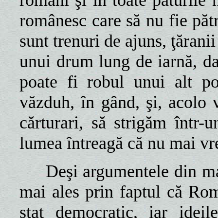
românesc care să nu fie păt
sunt trenuri de ajuns, ţărani
unui drum lung de iarnă, da
poate fi robul unui alt p
văzduh, în gând, şi, acolo vo
cărturari, să strigăm într-u
lumea întreagă că nu mai vr
Deşi argumentele din mani
mai ales prin faptul că Ro
stat democratic, iar idei