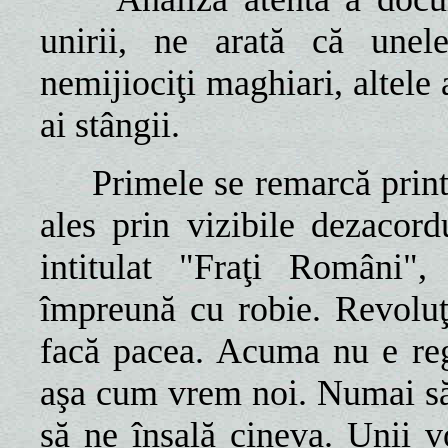
unirii, ne arată că unel
nemijiociţi maghiari, altele 
ai stângii.
Primele se remarcă printr
ales prin vizibile dezacor
intitulat "Fraţi Români",
împreună cu robie. Revoluţi
facă pacea. Acuma nu e rega
aşa cum vrem noi. Numai s
să ne însală cineva. Unii 