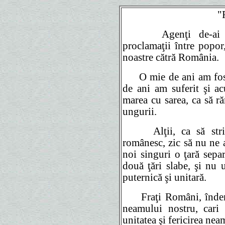
"
Agenţi de-ai guve
proclamaţii între popor
noastre cătră România.
O mie de ani am fost 
de ani am suferit şi 
marea cu sarea, ca să r
ungurii.
Alţii, ca să strice 
românesc, zic să nu ne 
noi singuri o ţară sepa
două ţări slabe, şi nu
puternică şi unitară.
Fraţi Români, îndemnu
neamului nostru, cari
unitatea
şi fericirea ne