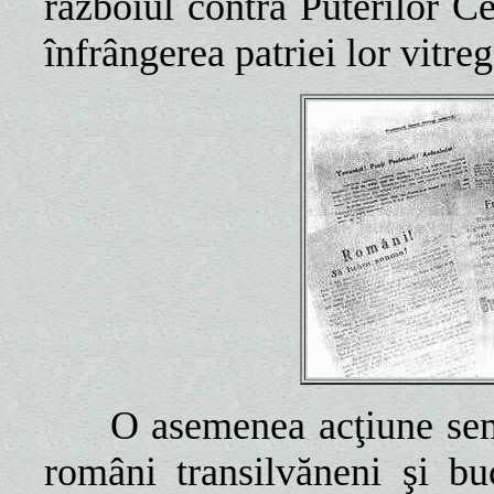
războiul contra Puterilor Ce
înfrângerea patriei lor vitreg
O asemenea acţiune semn
români transilvăneni şi bu