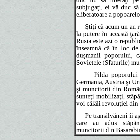
duc nu să liberaţi pe
subjugaţi, ei vă duc să 
eliberatoare a popoarelo
Ştiţi că acum un an re
la putere în această ţară
Rusia este azi o republi
înseamnă că în loc de
duşmanii poporului, căl
Sovietele (Sfaturile) munc
Pilda poporului rus
Germania, Austria şi Un
şi muncitorii din Român
sunteţi mobilizaţi, stă
voi călăii revoluţiei din
Pe transilvăneni îi a
care au adus stăpânir
muncitorii din Basarabi