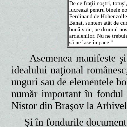
De ce fraţii noştri, totuşi
lucrează pentru binele no
Ferdinand de Hohenzoller
Banat, suntem atât de cu
bună voie, pe drumul nost
ardelenilor. Nu ne trebui
să ne lase în pace."
Asemenea manifeste şi
idealului naţional românesc, 
unguri sau de elementele bol
număr important în fondul 
Nistor din Braşov la Arhive
Şi în fondurile document