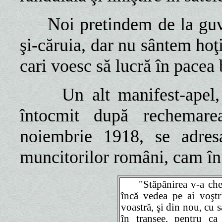
Noi pretindem de la guver
şi-căruia, dar nu sântem hoţi
cari voesc să lucră în pacea 
Un alt manifest-apel, a
întocmit după rechemar
noiembrie 1918, se adresa
muncitorilor români, cam în 
"Stăpânirea v-a chema
încă vedea pe ai voştr
voastră, şi din nou, cu s
în tranşee, pentru ca