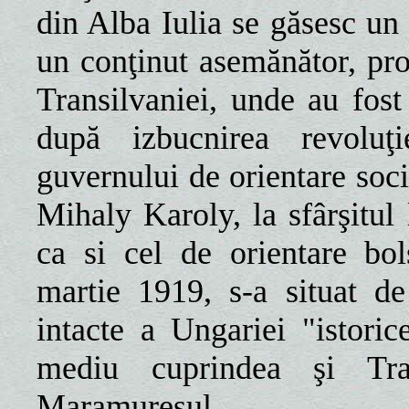
din Alba Iulia se găsesc u
un conţinut asemănător, pro
Transilvaniei, unde au fos
după izbucnirea revoluţ
guvernului de orientare soc
Mihaly Karoly, la sfârşitul
ca si cel de orientare bol
martie 1919, s-a situat de
intacte a Ungariei "istoric
mediu cuprindea şi Tran
Maramureşul.