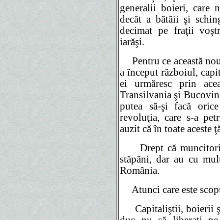
generalii boieri, care 
decât a bătăii şi schin
decimat pe fraţii voşt
iarăşi.
Pentru ce această nouă
a început războiul, capit
ei urmăresc prin aceas
Transilvania şi Bucovina
putea să-şi facă oric
revoluţia, care s-a pet
auzit că în toate aceste 
Drept că muncitorii ş
stăpâni, dar au cu mul
România.
Atunci care este scopul
Capitaliştii, boierii ş