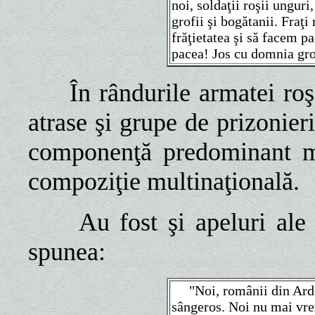
noi, soldaţii roşii unguri
grofii şi bogătanii. Fraţ
frăţietatea şi să facem pa
pacea! Jos cu domnia grof
În rândurile armatei roş
atrase şi grupe de prizonieri
componenţă predominant ma
compoziţie multinaţională.
Au fost şi apeluri ale 
spunea:
"Noi, românii din Ard
sângeros. Noi nu mai vre