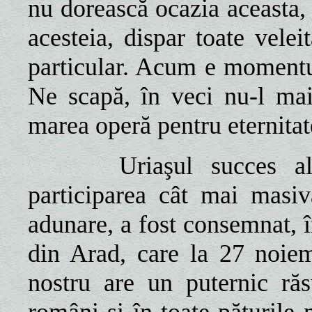
nu dorească ocazia aceasta, 
acesteia, dispar toate veleit
particular. Acum e momentul
Ne scapă, în veci nu-l mai
marea operă pentru eternitat
Uriaşul succes al pr
participarea cât mai masi
adunare, a fost consemnat, 
din Arad, care la 27 noie
nostru are un puternic răs
români şi în toate păturile 