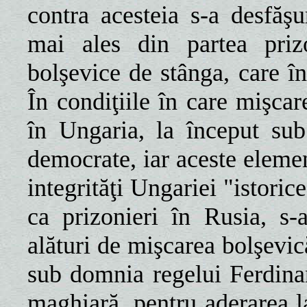
contra acesteia s-a desfăş
mai ales din partea prizo
bolşevice de stânga, care î
În condiţiile în care mişcar
în Ungaria, la început su
democrate, iar aceste eleme
integrităţi Ungariei "istorice
ca prizonieri în Rusia, s-
alături de mişcarea bolşevic
sub domnia regelui Ferdin
maghiară, pentru aderarea la