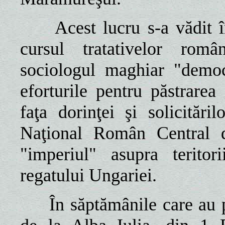
Acest lucru s-a vădit 
cursul tratativelor româ
sociologul maghiar "democ
eforturile pentru păstrarea 
faţa dorinţei şi solicitări
Naţional Român Central d
"imperiul" asupra teritor
regatului Ungariei.
În săptămânile care au