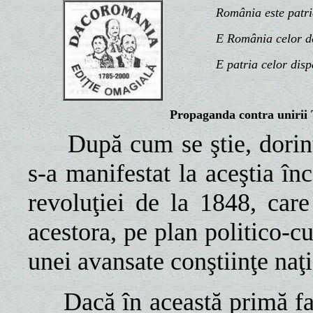
România este patria n
E România celor de d
E patria celor disp
Propaganda contra unirii 
După cum se ştie, dorin
s-a manifestat la aceştia î
revoluţiei de la 1848, car
acestora, pe plan politico-cu
unei avansate conştiinţe naţ
Dacă în această primă fa