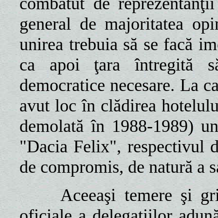
combătut de reprezentanţi
general de majoritatea opi
unirea trebuia să se facă i
ca apoi ţara întregită s
democratice necesare. La cap
avut loc în clădirea hotelulu
demolată în 1988-1989) und
"Dacia Felix", respectivul
de compromis, de natură a sa
Aceeaşi temere şi grijă 
oficiale a delegaţiilor adun