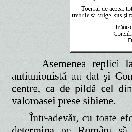
Tocmai de aceea, toţi
trebuie să strige, sus şi t
Trăias
Consil
D
Asemenea replici l
antiunionistă au dat şi Co
centre, ca de pildă cel di
valoroasei prese sibiene.
Într-adevăr, cu toate efo
determina pe Români să 