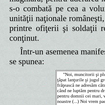
s-o combată pe cea a volun
unităţii naţionale româneşti
printre ofiţerii şi soldaţi
conţinut.
Într-un asemenea manifest
se spunea:
"Noi, muncitorii şi p
ţâpat lanţurile şi jugul g
frăţească ne adresăm către
când ne luptăm pentru drep
pentru domnii cei mari, v
noastre (...) Noi vrem p