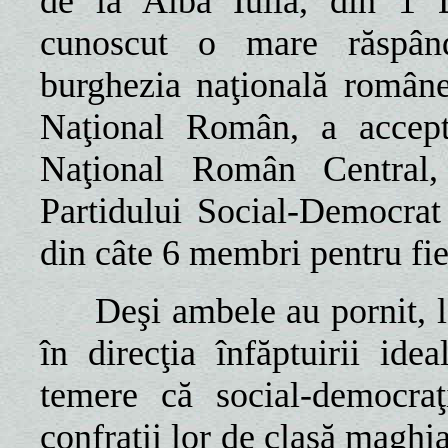
de la Alba Iulia, din 1
cunoscut o mare răspândi
burghezia naţională române
Naţional Român, a accepta
Naţional Român Central
Partidului Social-Democrat
din câte 6 membri pentru fie
Deşi ambele au pornit, la
în direcţia înfăptuirii id
temere că social-democraţ
confraţii lor de clasă maghi