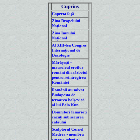
Cuprins
Coperta față
Ziua Drapelului
Național
Ziua Imnului
Național
Al XIII-lea Congres
Internațional de
Dacologie
Mărășești -
mausoleul eroilor
români din războiul
pentru reîntregirea
României
Românii au salvat
Budapesta de
teroarea bolșevică
al lui Bela Kun
Domnitori fanarioți
căzuți sub securea
călăului
Sculptorul Cornel
Medrea - membru
corespondent al