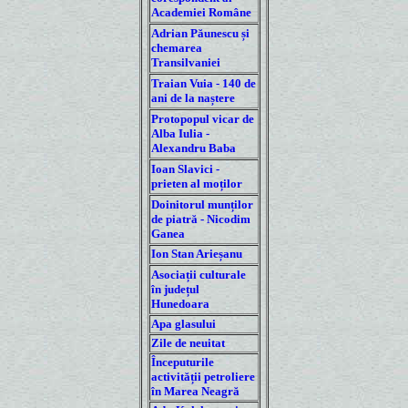
Academiei Române
Adrian Păunescu și
chemarea
Transilvaniei
Traian Vuia - 140 de
ani de la naștere
Protopopul vicar de
Alba Iulia -
Alexandru Baba
Ioan Slavici -
prieten al moților
Doinitorul munților
de piatră - Nicodim
Ganea
Ion Stan Arieșanu
Asociații culturale
în județul
Hunedoara
Apa glasului
Zile de neuitat
Începuturile
activității petroliere
în Marea Neagră